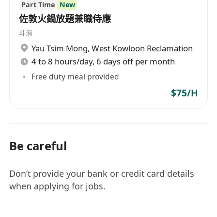
Part Time
New
佐敦火鍋放題兼職侍應
斗滾
Yau Tsim Mong
,
West Kowloon Reclamation
4 to 8 hours/day, 6 days off per month
Free duty meal provided
$75/H
Be careful
Don’t provide your bank or credit card details
when applying for jobs.