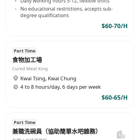
Daily working hours 5-12, flexible shifts
No educational restrictions, accepts sub-
degree qualifications
$60-70/H
Part Time
食物加工場
Cured Meat King
Kwai Tsing
,
Kwai Chung
4 to 8 hours/day, 6 days per week
$60-65/H
Part Time
兼職洗碗員（協助簡單水吧雜務）