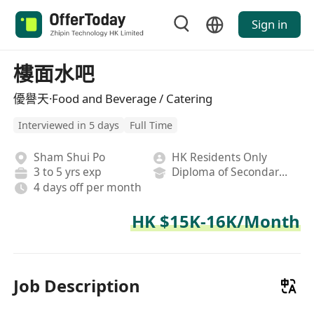
Sign in
樓面水吧
優譽天·Food and Beverage / Catering
Interviewed in 5 days
Full Time
Sham Shui Po
HK Residents Only
3 to 5 yrs exp
Diploma of Secondary School
4 days off per month
HK $15K-16K/Month
Job Description