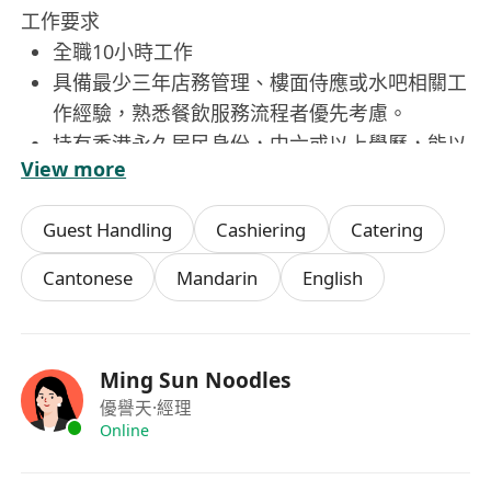
工作要求
全職10小時工作
具備最少三年店務管理、樓面侍應或水吧相關工
作經驗，熟悉餐飲服務流程者優先考慮。
持有香港永久居民身份，中六或以上學歷，能以
View more
廣東話流暢溝通，具基本書寫能力。
態度積極主動、誠懇有禮，具責任感與服務意
Guest Handling
Cashiering
Catering
識，能穩定應對高峯時段及多元顧客需求。
身心健康，可勝任站立工作及輕量搬運，具備基
Cantonese
Mandarin
English
本衛生知識及守則遵守意識。
居住於深水埗區或交通便利者尤佳，能配合輪班
安排（包括晚班及假日上班）。
Ming Sun Noodles
優譽天
·經理
Online