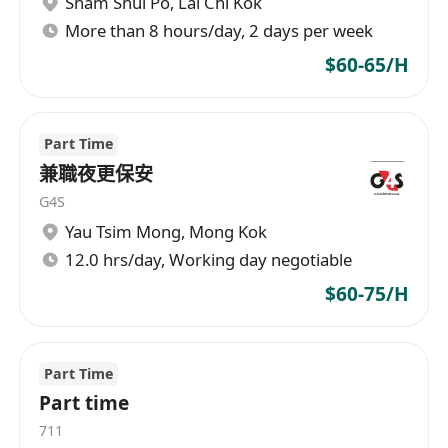
Sham Shui Po
,
Lai Chi Kok
體力良好，能負重及長時間站立工作，適應通宵
More than 8 hours/day, 2 days per week
輪班環境
有倉務、物流或零售相關經驗者優先考慮，無經
$60-65/H
驗者亦可申請
誠實可靠，具責任感，能獨立執行任務並遵守安
全守則
Part Time
兼職夜更保安
福利
提供具競爭力的時薪報酬
G4S
工作時間集中於深夜至清晨，適合尋求彈性工時
Yau Tsim Mong
,
Mong Kok
之求職者
12.0 hrs/day, Working day negotiable
提供在職培訓
$60-75/H
Part Time
Part time
711