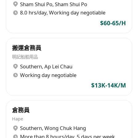
Sham Shui Po
,
Sham Shui Po
8.0 hrs/day, Working day negotiable
$60-65/H
搬運倉務員
明記船舶用品
Southern
,
Ap Lei Chau
Working day negotiable
$13K-14K/M
倉務員
Hape
Southern
,
Wong Chuk Hang
More than 8 hours/day, 5 days per week