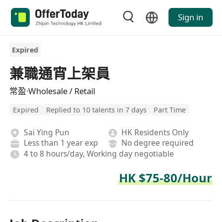
Sign in
Expired
兼職通宵上架員
常盈·Wholesale / Retail
Expired
Replied to 10 talents in 7 days
Part Time
Sai Ying Pun
HK Residents Only
Less than 1 year exp
No degree required
4 to 8 hours/day, Working day negotiable
HK $75-80/Hour