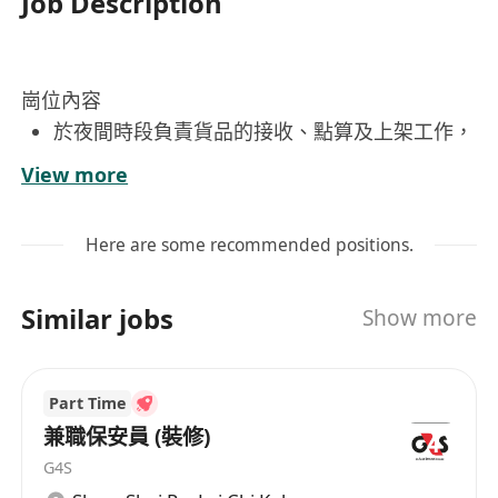
Job Description
崗位內容
於夜間時段負責貨品的接收、點算及上架工作，
確保倉存準確無誤
View more
按照標準操作程序檢查貨物數量與品質，發現異
常即時通報主管
Here are some recommended positions.
保持貨架及工作區域整潔有序
配合團隊完成上架工作，支援其他夜班崗位作業
Similar jobs
Show more
需求
工作要求
年滿18歲或以上，持有效香港身份證，可合法在
Part Time
香港工作
兼職保安員 (裝修)
具備基本中文讀寫能力，能理解簡單工作指示及
G4S
標籤內容