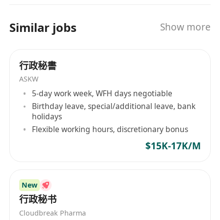
越週期，創造可持續價值。 【喺度，我哋提供】 一
個公平、開放、扁平嘅工作環境：你嘅聲音會有人
Similar jobs
Show more
聽，你嘅想法值得被看見。 一片鼓勵嘗試、激發創
新嘅土壤：我哋為大膽嘅創意提供實踐資源同空
間。 一條清晰、廣闊嘅成長路徑：與全球頂尖同事
行政秘書
共事，喺實戰中快速晉升，開拓國際視野。 【加入
我哋，共同定義未來】 喺度，你唔單止可以成就一
ASKW
番事業，更可以同我哋一齊，塑造全球數字生態嘅
5-day work week, WFH days negotiable
未來藍圖。 加入我哋，一齊定義下一個爆款，共同
Birthday leave, special/additional leave, bank
holidays
譜寫屬於我哋嘅全球成功故事。
Flexible working hours, discretionary bonus
$15K-17K/M
New
行政秘书
Cloudbreak Pharma