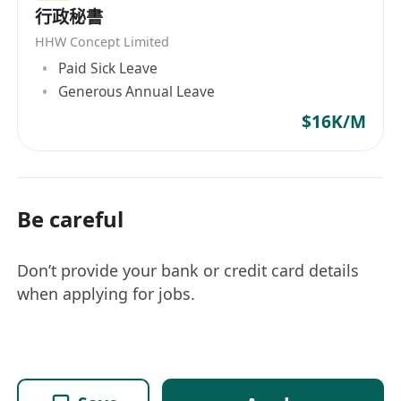
行政秘書
HHW Concept Limited
Paid Sick Leave
Generous Annual Leave
$16K/M
Be careful
Don’t provide your bank or credit card details
when applying for jobs.