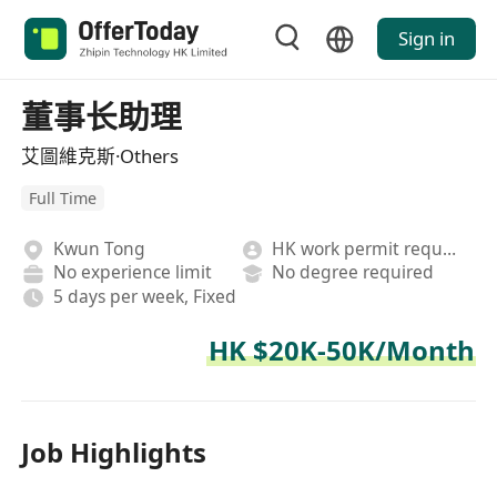
Sign in
董事长助理
艾圖維克斯·Others
Full Time
Kwun Tong
HK work permit required
No experience limit
No degree required
5 days per week, Fixed
HK $20K-50K/Month
Job Highlights