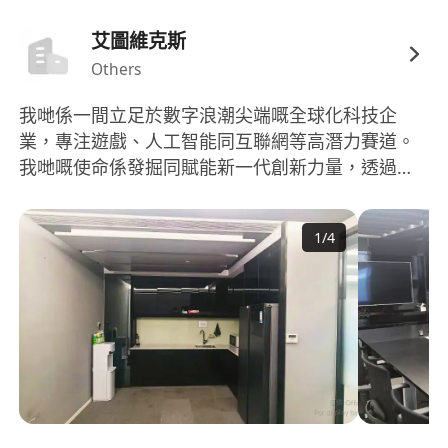
艾圖維克斯
Others
我哋係一間立足於數字浪潮尖端嘅全球化科技企
業，專注遊戲、人工智能同互聯網等高潛力賽道。
我哋嘅使命係發掘同賦能新一代創新力量，透過資
源同戰略嘅深度融合，聯手全球夥伴，喺多元市場
打造引領行業嘅標杆。 我哋深信，真正嘅全球化源
1
/
4
於對每一個本土市場嘅尊重同理解。所以我哋建立
咗一個覆蓋香港、日本、拉丁美洲等關鍵區域嘅協
同網絡。呢個唔單止係業務延伸，更係我哋貼近用
戶、洞察趨勢嘅神經末梢。喺度，你將會加入一場
無國界嘅創新實踐，親身見證產品由0到1，再從1走
向全球嘅完整旅程。 【專業賦能，長期主義】 我哋
喺遊戲、AI同互聯網領域持續深耕。我哋堅持長期
主義，成為企業成長路上最可靠嘅同行者，一齊跨