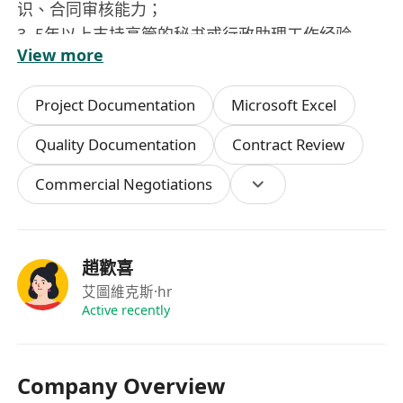
识、合同审核能力；
3. 5年以上支持高管的秘书或行政助理工作经验
View more
4曾在世界500强公司工作者优先考虑
5.优秀的中英文书写与口语表达能力（粤语和/或普
Project Documentation
Microsoft Excel
通话）
6.掌握第三种语言将被视为加分项
Quality Documentation
Contract Review
7.注重细节，具备出色的时间管理与多任务处理能
Commercial Negotiations
力
8. 熟练使用办公软件，如 MS Office（Word、
Excel、PowerPoint）、Google Workspace 及其
他商务工具
趙歡喜
9.具备良好的人际沟通技巧与职业素养
艾圖維克斯
·hr
10.工作主动，能独立处理事务并预判高管需求
Active recently
Company Overview