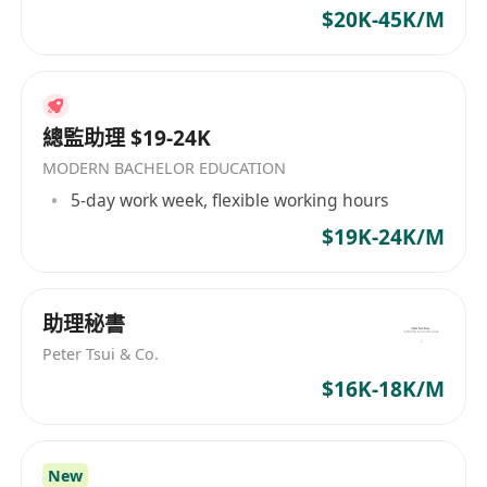
$20K-45K/M
總監助理 $19-24K
MODERN BACHELOR EDUCATION
5-day work week, flexible working hours
$19K-24K/M
助理秘書
Peter Tsui & Co.
$16K-18K/M
New