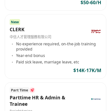
$50-60/H
New
CLERK
中信人才管理服務有限公司
No experience required, on-the-job training
provided
Year-end bonus
Paid sick leave, marriage leave, etc
$14K-17K/M
Part Time
Parttime HR & Admin &
Trainee
FreightAmigo