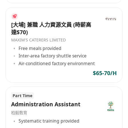
工作要求：
1. 持有學士學位，具備至少三年相關工作經驗，熟
[大埔] 兼職 人力資源文員 (時薪高
悉行政管理工作流程及規範。
達$70)
2. 具備優秀的粵語及普通話能力，能夠流利溝通；
MAXIM'S CATERERS LIMITED
具備基本英語聽說讀寫能力者尤佳。
Free meals provided
3. 熟練掌握中文讀寫技能，能處理各類中文文件及
Inter-area factory shuttle service
報告。
Air-conditioned factory environment
4. 具備良好溝通協調能力，能夠有效處理上下級及
$65-70/H
跨部門之間的合作事務。
5. 工作態度細心謹慎，具有高度責任感，能在壓力
下保持高效工作狀態。
Part Time
Administration Assistant
柏毅教育
Systematic training provided