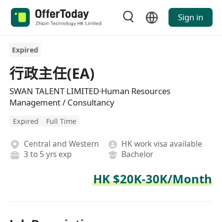
Sign in
Expired
行政主任(EA)
SWAN TALENT LIMITED·Human Resources
Management / Consultancy
Expired
Full Time
Central and Western
HK work visa available
3 to 5 yrs exp
Bachelor
HK $20K-30K/Month