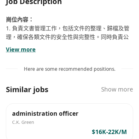
Job Description
崗位內容：
1. 負責文書管理工作，包括文件的整理、歸檔及管
理，確保各類文件的安全性與完整性。同時負責公
司印章的保管與使用審批，嚴格遵守相關規章制
View more
度。
2. 承擔對外聯繫及日常接待工作，維護良好的企業
Here are some recommended positions.
形象，並提供高質量的後勤服務支持，保障公司運
營順暢。
Similar jobs
Show more
3. 協助進行內部與外部宣傳活動，參與策劃及執
行，提升公司品牌影響力和員工凝聚力。
4. 參與會議及活動的籌備、組織與會務服務工作，
administration officer
確保各項活動高效有序地進行。
C.K. Green
5. 管理辦公用品的採購、領用及發放流程，合理控
$16K-22K/M
制成本，保證辦公資源的有效利用。