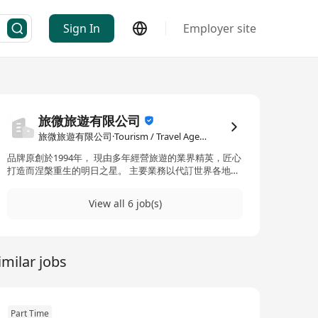
Sign In
Employer site
旅微旅遊有限公司
旅微旅遊有限公司·Tourism / Travel Agency
品牌原創於1994年， 現由多年經營旅遊的業界精英，匠心
打造而涅槃重生的明日之星。 主要業務以代訂世界各地自
由行套票、各地行程交通策劃、出入境旅行團、獨立包
團、遊輪假期等為核心業務。 不斷帶領大家遨遊世界各
View all 6 job(s)
地，開拓無窮的旅遊新視野，發掘更多有趣新穎的旅遊新
樂趣，致力提供多元化優質的旅遊產品予廣大市民。 憑藉
豐碩的成果，將繼續突圍創新，務求以經營理念及發展核
心，面向世界為大家打開旅遊新一頁。
imilar jobs
Part Time