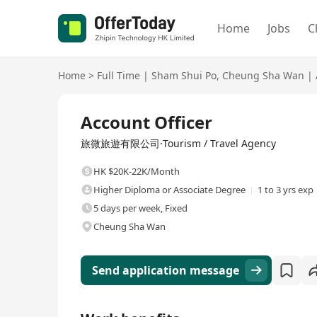
Home
Jobs
C
Home
>
Full Time
|
Sham Shui Po
,
Cheung Sha Wan
|
Full Time
Account Officer
旅微旅遊有限公司·Tourism / Travel Agency
HK $20K-22K/Month
Higher Diploma or Associate Degree
1 to 3 yrs exp
5 days per week, Fixed
Cheung Sha Wan
Send application message