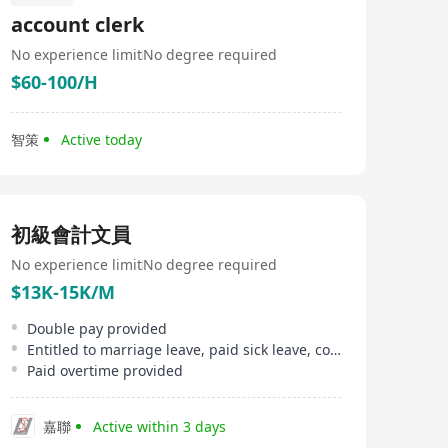
account clerk
No experience limit
No degree required
$60-100/H
智策
Active today
初級會計文員
No experience limit
No degree required
$13K-15K/M
Double pay provided
Entitled to marriage leave, paid sick leave, compassionate leave, etc
Paid overtime provided
嘉聯
Active within 3 days