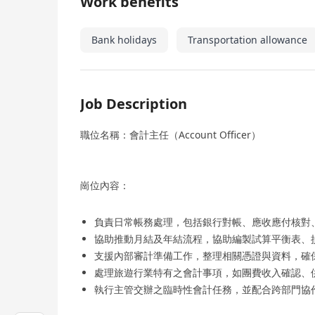
Work benefits
Bank holidays
Transportation allowance
Job Description
職位名稱：會計主任（Account Officer）
崗位內容：
負責日常帳務處理，包括銀行對帳、應收應付核對
協助推動月結及年結流程，協助編製試算平衡表、
支援內部審計準備工作，整理相關憑證與資料，確
處理旅遊行業特有之會計事項，如團費收入確認、
執行主管交辦之臨時性會計任務，並配合跨部門協