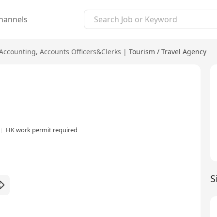
hannels
Accounting
,
Accounts Officers&Clerks
|
Tourism / Travel Agency
HK work permit required
S