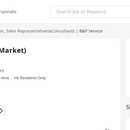
hannels
es
,
Sales Representatives&Consultants
|
B&P Service
Market)
ary
 limit
HK Residents Only
S