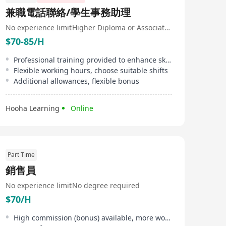
兼職電話聯絡/學生事務助理
No experience limit
Higher Diploma or Associate Degree
$70-85/H
Professional training provided to enhance skills
Flexible working hours, choose suitable shifts
Additional allowances, flexible bonus
Hooha Learning
Online
Part Time
銷售員
No experience limit
No degree required
$70/H
High commission (bonus) available, more work, more pay