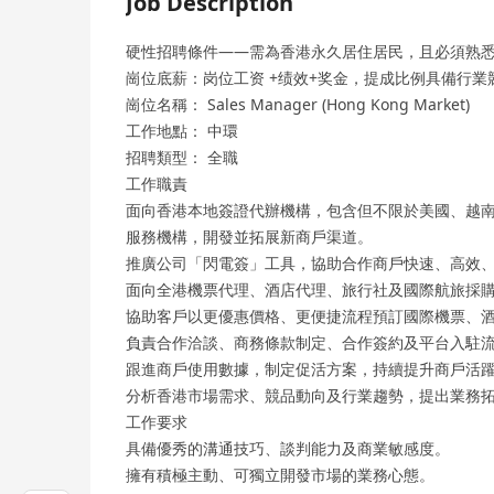
Job Description
硬性招聘條件——需為香港永久居住居民，且必須熟
崗位底薪：岗位工资 +绩效+奖金，提成比例具備行業
崗位名稱： Sales Manager (Hong Kong Market)
工作地點： 中環
招聘類型： 全職
工作職責
面向香港本地簽證代辦機構，包含但不限於美國、越
服務機構，開發並拓展新商戶渠道。
推廣公司「閃電簽」工具，協助合作商戶快速、高效
面向全港機票代理、酒店代理、旅行社及國際航旅採
協助客戶以更優惠價格、更便捷流程預訂國際機票、
負責合作洽談、商務條款制定、合作簽約及平台入駐
跟進商戶使用數據，制定促活方案，持續提升商戶活
分析香港市場需求、競品動向及行業趨勢，提出業務
工作要求
具備優秀的溝通技巧、談判能力及商業敏感度。
擁有積極主動、可獨立開發市場的業務心態。