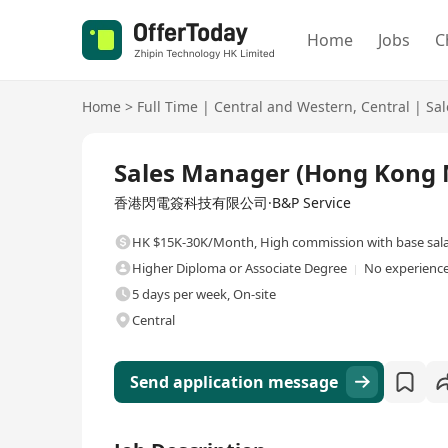
Home
Jobs
C
Home
>
Full Time
|
Central and Western
,
Central
|
Sal
Full Time
Sales Manager (Hong Kong 
香港閃電簽科技有限公司·B&P Service
HK $15K-30K/Month
,
High commission with base sal
Higher Diploma or Associate Degree
No experience
5 days per week, On-site
Central
Send application message