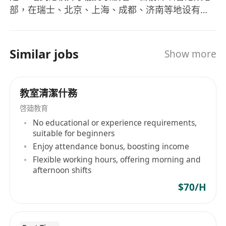
部，在瑞士、北京、上海、成都、济南等地设有分
公司与业务部。凭借多年集团母公司金融高净值客
户的服务经验，专注内地和香港乃至国际市场的链
接。佳力香港国际教育中心有限公司在香港湾仔和
Similar jobs
Show more
尖沙咀均设有办事处，为每一个赴港家庭提供香港
本地幼稚园、小学、中学、本科、硕士、冬夏令营
等一站式择校服务，实现梦想与美好未来。母公司
教室清潔什務
融易学成立于2015年，总部位于深圳，是金融行业
啓廸教育
领军者之一、国家高新技术企业，深圳市专精特新
No educational or experience requirements,
中小企业。2024年获千万级A+轮融资，由国务院新
suitable for beginners
闻办公室管理的中国网战略投资。佳力核心业务包
Enjoy attendance bonus, boosting income
括:香港开学规划、全球留学教育、全球移民三大板
Flexible working hours, offering morning and
块。香港一站式升学服务，目前已积累10000+成功
afternoon shifts
offer 实战经验，帮助6000+新港家庭享受优质国际
$70/H
教育，客户遍布300个城市，不论是“优才计划”、“专
才计划”，还是“留学计划”、“企业家计划”申请成功案
例数，获批率更在行业内位居前列。佳力凭借全球