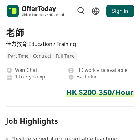
Sign in
老師
佳力教育·Education / Training
Part Time
Contract
Full Time
Wan Chai
HK work visa available
1 to 3 yrs exp
Bachelor
HK $200-350/Hour
Job Highlights
Flexible scheduling, negotiable teaching