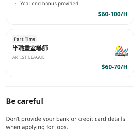
Year-end bonus provided
$60-100/H
Part Time
半職畫室導師
ARTIST LEAGUE
$60-70/H
Be careful
Don’t provide your bank or credit card details
when applying for jobs.