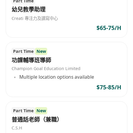
Part Time
视野＋雄厚实力＋专业团队＋服务体系＋丰富案例
幼兒教學助理
＋客户口碑，留学移民咨询板块为新中产家庭提供
Creati 專注力及讀寫中心
一站式香港身份或留学教育规划服务乃至全球移民
业务，是极具专业性和全球影响力的国际移民留学
$65-75/H
顾问。
Part Time
New
功課輔導班導師
Champion Goal Education Limited
Multiple location options available
$75-85/H
Part Time
New
普通話老師（兼職）
C.S.H