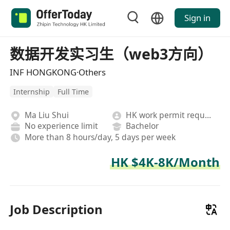
Sign in
数据开发实习生（web3方向）
INF HONGKONG·Others
Internship
Full Time
Ma Liu Shui
HK work permit required
No experience limit
Bachelor
More than 8 hours/day, 5 days per week
HK $4K-8K/Month
Job Description