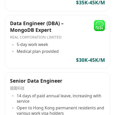
$35K-45K/M
Data Engineer (DBA) –
MongoDB Expert
REAL CORPORATION LIMITED
5-day work week
Medical plan provided
$30K-45K/M
Senior Data Engineer
國廣科技
14 days of paid annual leave, increasing with
service
Open to Hong Kong permanent residents and
various work visa holders