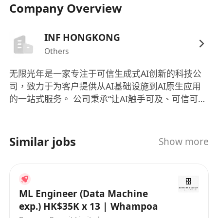
Company Overview
INF HONGKONG
Others
无限光年是一家专注于可信生成式AI创新的科技公
司，致力于为客户提供从AI基础设施到AI原生应用
的一站式服务。 公司秉承“让AI触手可及、可信可
控、创造无限价值”的使命，推动可信AI真正转化为
产业生产力，助力各行业智能化升级。 公司依托可
信AI全栈技术体系，横向打通“算力-模型-应用”平台
Similar jobs
Show more
服务能力，纵向深耕金融与科学智能两大领域，打
造深入产业需求的的AI原生产品与解决方案。 未
来，将始终以可信AI为锚点，聚焦产业场景真实需
求，为全球客户提供「可信生成式AI综合服务」，
ML Engineer (Data Machine
共同创造无限价值。
exp.) HK$35K x 13 | Whampoa