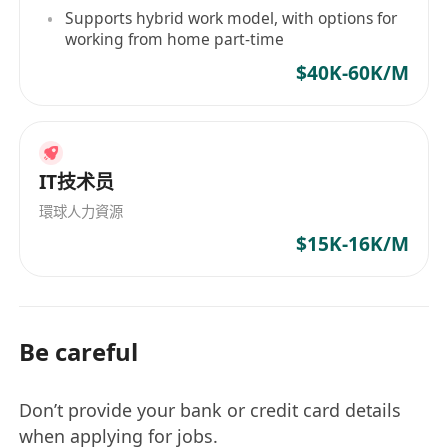
Supports hybrid work model, with options for
working from home part-time
$40K-60K/M
IT技术员
環球人力資源
$15K-16K/M
Be careful
Don’t provide your bank or credit card details
when applying for jobs.