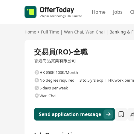
Home
Jobs
C
Home
>
Full Time
|
Wan Chai
,
Wan Chai
|
Banking & F
Full Time
交易員(RO)-全職
香港尚品實業有限公司
HK $50K-100K/Month
No degree required
3 to 5 yrs exp
HK work permi
5 days per week
Wan Chai
Send application message