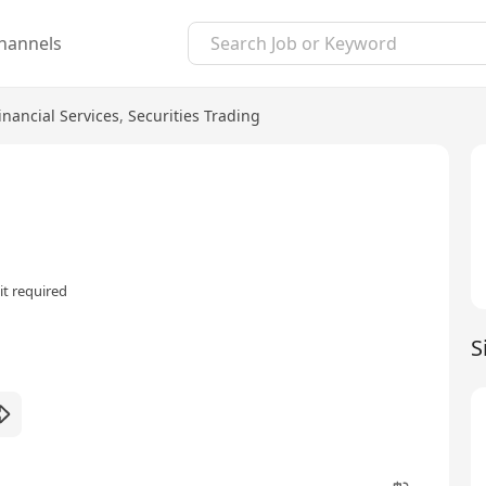
hannels
inancial Services
,
Securities Trading
t required
S