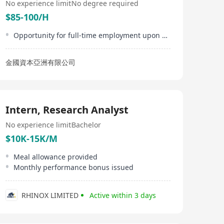
No experience limit
No degree required
$85-100/H
Opportunity for full-time employment upon successful internship performance
金國資本亞洲有限公司
Intern, Research Analyst
No experience limit
Bachelor
$10K-15K/M
Meal allowance provided
Monthly performance bonus issued
RHINOX LIMITED
Active within 3 days