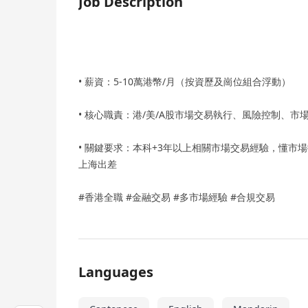
Job Description
• 薪資：5-10萬港幣/月（按資歷及崗位組合浮動）
• 核心職責：港/美/A股市場交易執行、風險控制、
• 關鍵要求：本科+3年以上相關市場交易經驗，懂市場
上海出差
#香港全職 #金融交易 #多市場經驗 #合規交易
Languages