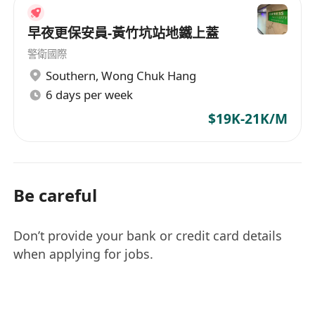
早夜更保安員-黃竹坑站地鐵上蓋
警衛國際
Southern
,
Wong Chuk Hang
6 days per week
$19K-21K/M
Be careful
Don’t provide your bank or credit card details
when applying for jobs.