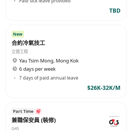
Paid sick leave provided
TBD
New
合約冷氣技工
立德工程
Yau Tsim Mong
,
Mong Kok
6 days per week
7 days of paid annual leave
$26K-32K/M
Part Time
兼職保安員 (裝修)
G4S