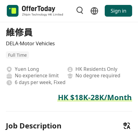
Sign in
維修員
DELA·Motor Vehicles
Full Time
Yuen Long
HK Residents Only
No experience limit
No degree required
6 days per week, Fixed
HK $18K-28K/Month
Job Description