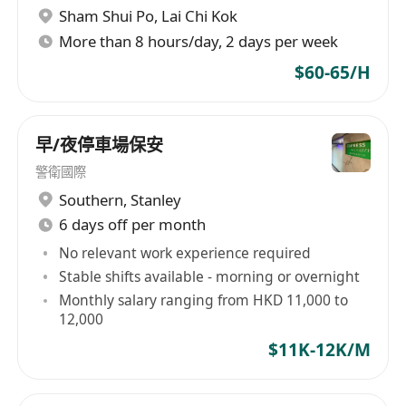
Sham Shui Po
,
Lai Chi Kok
More than 8 hours/day, 2 days per week
$60-65/H
早/夜停車場保安
警衛國際
Southern
,
Stanley
6 days off per month
No relevant work experience required
Stable shifts available - morning or overnight
Monthly salary ranging from HKD 11,000 to
12,000
$11K-12K/M