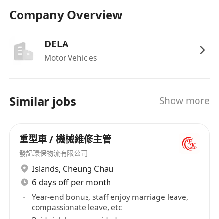
Company Overview
DELA
Motor Vehicles
Similar jobs
Show more
重型車 / 機械維修主管
發記環保物流有限公司
Islands
,
Cheung Chau
6 days off per month
Year-end bonus, staff enjoy marriage leave,
compassionate leave, etc