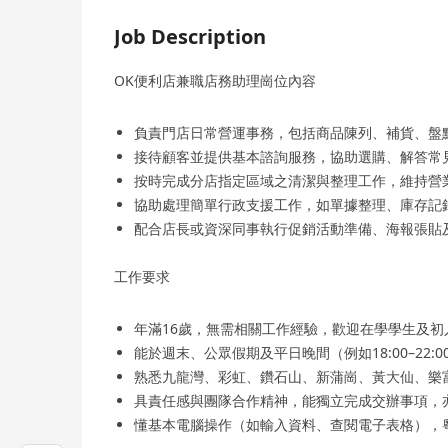
Job Description
OK便利店兼職店務助理崗位內容
負責門店日常營運事務，包括商品陳列、補貨、盤
接待顧客並提供基本諮詢服務，協助選購、解答常
按時完成分店指定區域之清潔與整理工作，維持營
協助處理簡單行政支援工作，如單據整理、庫存記
配合店長或資深同事執行促銷活動準備、海報張貼
工作要求
年滿16歲，無需相關工作經驗，歡迎在學學生及
能於週末、公眾假期及平日晚間（例如18:00–22
熟悉九龍灣、彩虹、鑽石山、新蒲崗、黃大仙、樂
具責任感與團隊合作精神，能獨立完成交辦事項，
懂基本電腦操作（如輸入資料、查閱電子表格），