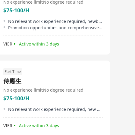
No experience limit
No degree required
$75-100/H
No relevant work experience required, newbies are welcome
Promotion opportunities and comprehensive training programs provided
VIER
Active within 3 days
Part Time
侍應生
No experience limit
No degree required
$75-100/H
No relevant work experience required, new graduates welcome to apply
VIER
Active within 3 days