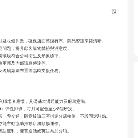
點及收銀作業，確保店面整潔有序、商品資訊準確清晰。
見問題，提升顧客購物體驗與滿意度。
業環境符合公司衛生及形象標準。
錄更新及內部訊息傳達等。
及現場氛圍布置等臨時支援任務。
初入職場者應徵；具備基本溝通能力及服務意識。
:00）彈性排班，每月可配合至少8個班次。
富一帶交通，願意於該三區指定分店輪值，不設固定駐點。
亦能主動協助推動店務順暢運作。
粵語流利，懂普通話或英語為加分項。