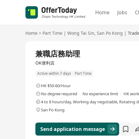
Home
Jobs
C
Home
>
Part Time
|
Wong Tai Sin
,
San Po Kong
|
Trade
兼職店務助理
OK便利店
Active within 7 days
Part Time
HK $50-60/Hour
No degree required
No experience limit
HK work
4 to 8 hours/day, Working day negotiable, Rotating sh
San Po Kong
Send application message