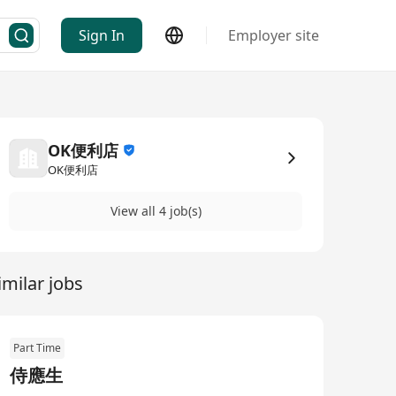
Sign In
Employer site
OK便利店
OK便利店
View all 4 job(s)
imilar jobs
Part Time
侍應生