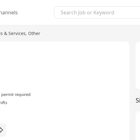
hannels
s & Services
,
Other
 permit required
S
ifts