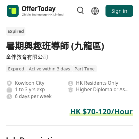
Sign in
Expired
暑期興趣班導師 (九龍區)
童伴教育有限公司
Expired
Active within 3 days
Part Time
Kowloon City
HK Residents Only
1 to 3 yrs exp
Higher Diploma or Associate Degree
6 days per week
HK $70-120/Hour