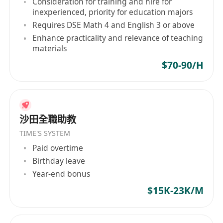
Consideration for training and hire for
工作時間:
每星期2-5天 (星期一至六), 每天2-6小時
inexperienced, priority for education majors
工作地點:
九龍的社區中心教班
Requires DSE Math 4 and English 3 or above
時薪:
$70-$150, 視乎教學經驗和科目
Enhance practicality and relevance of teaching
我們收到申請者的資料後，會按照申請者的意願(如
materials
時間及地點選擇)去安排合適的興趣班給各導師任
$70-90/H
教。
求職者可直接電郵履歷表到: ******
本機構將以電郵或電話回覆約見面試。
沙田全職助教
TIME'S SYSTEM
Paid overtime
Birthday leave
Year-end bonus
$15K-23K/M