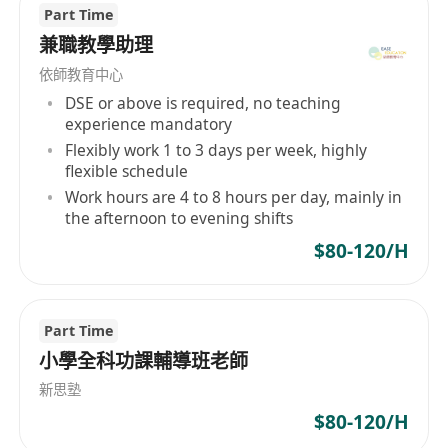
Part Time
兼職教學助理
依師教育中心
DSE or above is required, no teaching
experience mandatory
Flexibly work 1 to 3 days per week, highly
flexible schedule
Work hours are 4 to 8 hours per day, mainly in
the afternoon to evening shifts
$80-120/H
Part Time
小學全科功課輔導班老師
新思塾
$80-120/H