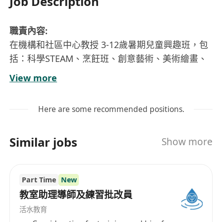
Job Description
職責內容:
在機構和社區中心教授 3-12歲暑期兒童興趣班，包
括：科學STEAM、烹飪班、創意藝術、美術繪畫、
兒童舞蹈、普通話、日語韓文、幼兒教育、舞台表
View more
演 、學術科
管理課堂秩序，營造良好學習氣氛
Here are some recommended positions.
資歷 / 技能要求:
住九龍區或附近優先
Similar jobs
Show more
大專或以上程度
有兒童或小組教學經驗1年以上，有相關教學經驗者
優先
Part Time
New
歡迎修讀幼兒教育/教育文憑的同學/畢業生申請
教室助理導師及練習批改員
教學有熱誠，以學生為本
活水教育
守時、盡責、對小朋友有愛心及耐性