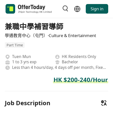
Sign in
兼職中學補習導師
學通教育中心（屯門）·Culture & Entertainment
Part Time
Tuen Mun
HK Residents Only
1 to 3 yrs exp
Bachelor
Less than 4 hours/day, 4 days off per month, Fixed, Afternoon shift
HK $200-240/Hour
Job Description