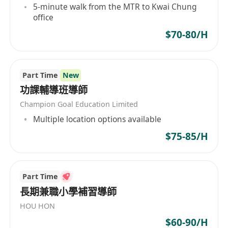
5-minute walk from the MTR to Kwai Chung
office
$70-80/H
Part Time
New
功課輔導班導師
Champion Goal Education Limited
Multiple location options available
$75-85/H
Part Time
長期兼職小學補習導師
HOU HON
$60-90/H