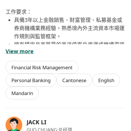
工作要求：
具備3年以上金融銷售、財富管理、私募基金或
券商機構業務經驗，熟悉境內外主流資本市場運
作規則與監管框架。
擁有穩定且高質量的高淨值客戶資源或機構渠道
View more
網絡，能快速啟動業務並實現業績轉化。
對AI量化技術、市值管理邏輯及數字資產市場具
Financial Risk Management
備基本認知，學習意願強，能理解並傳遞產品核
心價值。
Personal Banking
Cantonese
English
結果導向思維突出，擅長自主規劃時間與目標，
Mandarin
具備優秀的溝通能力、談判技巧與客戶信任建立
能力。
認同公司「財務自由、人身自由、時間自由」的
價值主張，願意以長期主義視角投入事業共建，
JACK LI
接受多元化合作模式（全職／兼職／合伙人）。
GUO CHUANG
·总经理