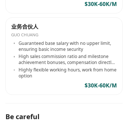
$30K-60K/M
业务合伙人
GUO CHUANG
Guaranteed base salary with no upper limit,
ensuring basic income security
High sales commission ratio and milestone
achievement bonuses, compensation directly
linked to contribution
Highly flexible working hours, work from home
option
$30K-60K/M
Be careful