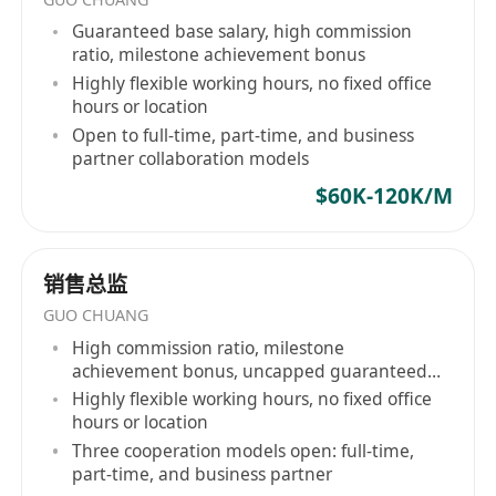
Guaranteed base salary, high commission
ratio, milestone achievement bonus
Highly flexible working hours, no fixed office
hours or location
Open to full-time, part-time, and business
partner collaboration models
$60K-120K/M
销售总监
GUO CHUANG
High commission ratio, milestone
achievement bonus, uncapped guaranteed
salary
Highly flexible working hours, no fixed office
hours or location
Three cooperation models open: full-time,
part-time, and business partner