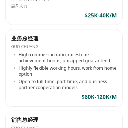
高凡人力
$25K-40K/M
业务总经理
GUO CHUANG
High commission ratio, milestone
achievement bonus, uncapped guaranteed
salary
Highly flexible working hours, work from home
option
Open to full-time, part-time, and business
partner cooperation models
$60K-120K/M
销售总经理
GUO CHUANG