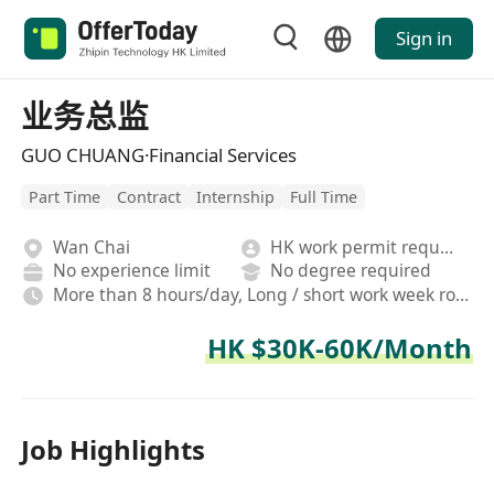
Sign in
业务总监
GUO CHUANG·Financial Services
Part Time
Contract
Internship
Full Time
Wan Chai
HK work permit required
No experience limit
No degree required
More than 8 hours/day, Long / short work week rotation, Hybrid,On-site,Fixed, Rotating shifts
HK $30K-60K/Month
Job Highlights