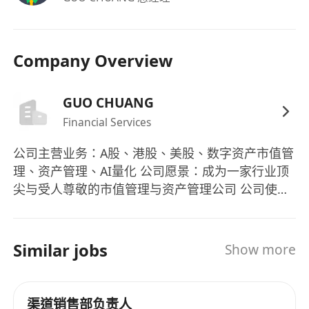
福利：
具備責任底薪，上不封頂，確保基本收入保障與
Company Overview
成長空間並存。
高比例銷售提成與階段性達標獎金，報酬與個人
GUO CHUANG
貢獻直接掛鉤。
Financial Services
工作時間高度彈性，不限制固定辦公時段與地
點，以成果交付為核心考核標準。
公司主营业务：A股、港股、美股、数字资产市值管
開放全職、兼職及業務合伙人三種合作模式，支
理、资产管理、AI量化 公司愿景：成为一家行业顶
持個體事業路徑多元發展。
尖与受人尊敬的市值管理与资产管理公司 公司使
參與公司核心業務決策與利潤分享機制，優秀者
命：带领客户、合伙伙伴与员工实现财务自由、人
可晉升為銷售總監或成為聯合創始合夥人。
身自由、时间自由
Similar jobs
Show more
渠道销售部负责人