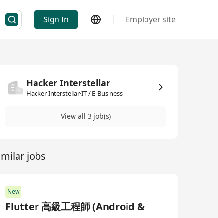
Sign In
Employer site
Hacker Interstellar
Hacker Interstellar·IT / E-Business
View all 3 job(s)
imilar jobs
New
Flutter 高級工程師 (Android &