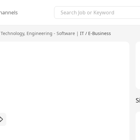
hannels
 Technology
,
Engineering - Software
|
IT / E-Business
S