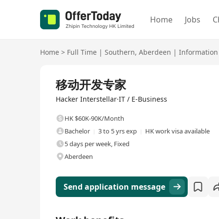
Home
Jobs
C
Home
>
Full Time
|
Southern
,
Aberdeen
|
Information
Full Time
移动开发专家
Hacker Interstellar·IT / E-Business
HK $60K-90K/Month
Bachelor
3 to 5 yrs exp
HK work visa available
5 days per week, Fixed
Aberdeen
Send application message