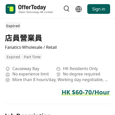
Sign in
Expired
店員營業員
Fanatics·Wholesale / Retail
Expired
Part Time
Causeway Bay
HK Residents Only
No experience limit
No degree required
More than 8 hours/day, Working day negotiable, Rotating shifts
HK $60-70/Hour