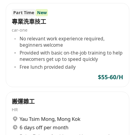
發放薪酬
提供在職培訓，幫助新人快速掌握產品知識與服
Part Time
New
務技巧
專業洗車技工
工作環境舒適，位於市中心高質商場，交通便利
car-one
且安全
No relevant work experience required,
表現優異者有機會獲安排轉為全職或晉升至其他
beginners welcome
職位
Provided with basic on-the-job training to help
newcomers get up to speed quickly
location：Hysan Place at Lee Gardens
Free lunch provided daily
$55-60/H
搬運雜工
HR
Yau Tsim Mong
,
Mong Kok
6 days off per month