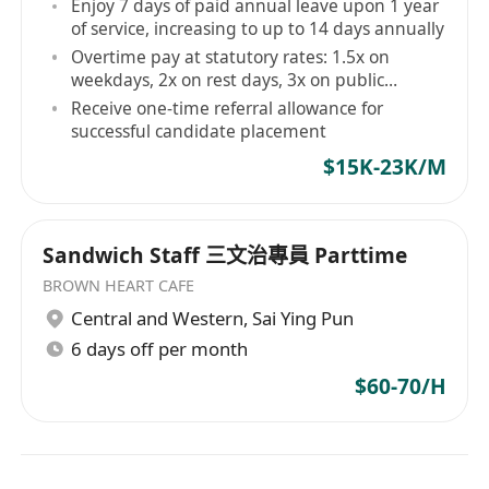
Enjoy 7 days of paid annual leave upon 1 year
of service, increasing to up to 14 days annually
Overtime pay at statutory rates: 1.5x on
weekdays, 2x on rest days, 3x on public
holidays
Receive one-time referral allowance for
successful candidate placement
$15K-23K/M
Sandwich Staff 三文治專員 Parttime
BROWN HEART CAFE
Central and Western
,
Sai Ying Pun
6 days off per month
$60-70/H