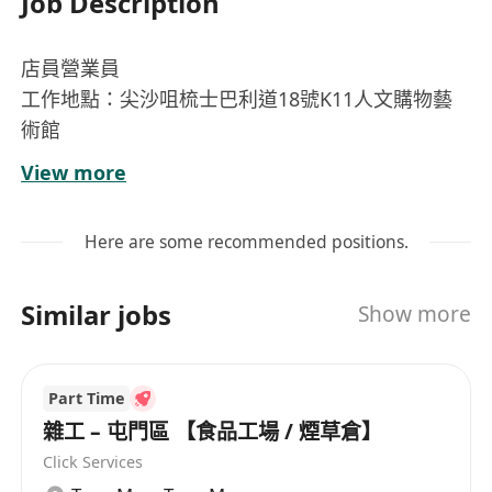
Job Description
店員營業員
工作地點：尖沙咀梳士巴利道18號K11人文購物藝
術館
職位類型：兼職
View more
崗位內容
負責日常櫃檯收銀作業，包括現金、電子支付等
Here are some recommended positions.
結帳流程，確保交易準確無誤
為顧客提供熱誠有禮的接待服務，解答查詢並協
Similar jobs
Show more
助選購商品，提升購物體驗
保持銷售區域整潔有序，按標準陳列商品，及時
補貨以維持貨品充足
Part Time
協助處理退換貨、發票開立及其他櫃檯行政事
雜工 – 屯門區 【食品工場 / 煙草倉】
務，遵守公司服務流程
Click Services
配合團隊完成每日開店與關店程序，執行基本盤