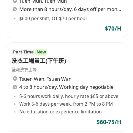
Tuen Mun
,
Tuen Mun
點及設備檢查工作
More than 8 hours/day, 6 days off per month
工作要求
$600 per shift, OT $70 per hour
年滿18歲，具良好溝通能力，能以粵語流利交
$70/H
談，懂普通話者優先
具備基本電腦操作知識，能快速學習收銀系統及
店內作業流程
Part Time
New
工作態度認真負責，注重細節，能適應重複性工
洗衣工場員工(下午班)
作並保持服務熱忱
荃灣洗衣工場
可於週末、公眾假期及晚間輪班工作，具備時間
Tsuen Wan
,
Tsuen Wan
管理能力並守時
4 to 8 hours/day, Working day negotiable
有零售或客戶服務經驗者可獲優先考慮，無經驗
5-6 hours work daily, hourly rate $65 or above
者亦歡迎申請
Work 5-6 days per week, from 2 PM to 8 PM
No education or experience limitation
福利
$60-75/H
提供具競爭力的時薪待遇，按實際工時每月定時