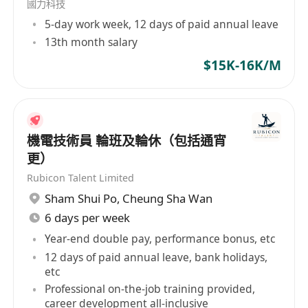
國力科技
5-day work week, 12 days of paid annual leave
13th month salary
$15K-16K/M
機電技術員 輪班及輪休（包括通宵
更）
Rubicon Talent Limited
Sham Shui Po
,
Cheung Sha Wan
6 days per week
Year-end double pay, performance bonus, etc
12 days of paid annual leave, bank holidays,
etc
Professional on-the-job training provided,
career development all-inclusive