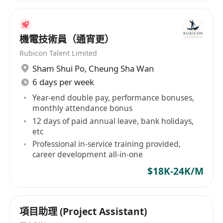
誠實可靠、責任心強，能獨立完成指定任務，亦
能配合團隊協作，遵守機場嚴謹的出入及保安程
序。
機電技術員（通宵更）
須為香港永久性居民或持有合法於香港工作的有
Rubicon Talent Limited
效許可（如受養人簽證、IANG、輸入勞工計劃
Sham Shui Po
,
Cheung Sha Wan
等），能於星期一至六每日08:30–18:00穩定出
6 days per week
勤。
Year-end double pay, performance bonuses,
monthly attendance bonus
福利
12 days of paid annual leave, bank holidays,
月薪港幣$18,000–$22,000，按表現發放彈性花
etc
紅。
Professional in-service training provided,
career development all-in-one
$18K-24K/M
項目助理 (Project Assistant)