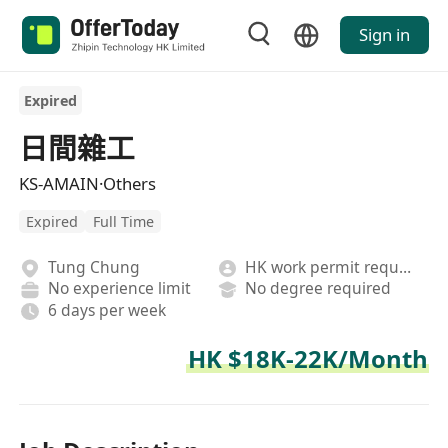
Sign in
Expired
日間雜工
KS-AMAIN·Others
Expired
Full Time
Tung Chung
HK work permit required
No experience limit
No degree required
6 days per week
HK $18K-22K/Month