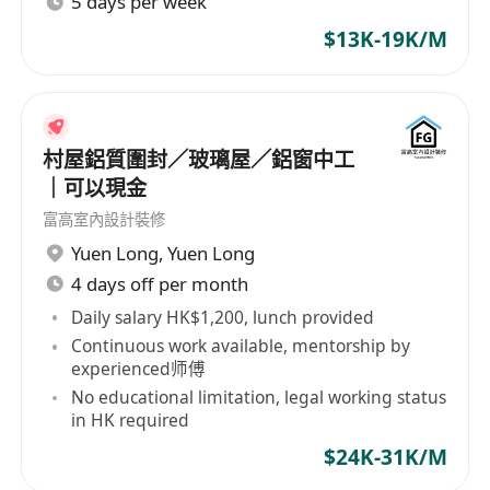
5 days per week
間，確保作業環境安全整潔。
配合機場營運時間安排，在非高峯時段執行低幹
$13K-19K/M
擾維修，維持旅客服務品質不受影響。
遵守機場安全規範及建造業安全守則，正確佩戴
個人防護裝備（如安全帽、反光衣等），落實平
村屋鋁質圍封／玻璃屋／鋁窗中工
安卡所列安全要求。
｜可以現金
工作要求
富高室內設計裝修
持有有效「平安卡」及「建造業工人註冊證」，
Yuen Long
,
Yuen Long
具備樓宇保養或相關工地工作經驗者優先，無經
4 days off per month
驗者亦可申請，公司提供在職指導。
Daily salary HK$1,200, lunch provided
能流利使用粵語溝通，具基本普通話聆聽能力；
Continuous work available, mentorship by
experienced师傅
能閱讀中文工作指示、標示及簡單書面記錄。
No educational limitation, legal working status
身體健康，具備基本體力負荷能力，可適應站
in HK required
立、彎腰、攀爬梯子及短距離搬運輕型工具物
$24K-31K/M
料。