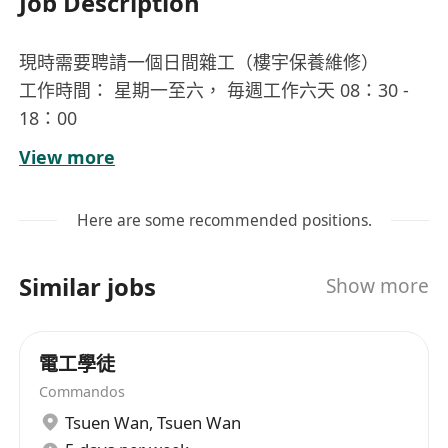
Job Description
現時需要聘請一個日間雜工（樓宇保養維修）
工作時間： 星期一至六， 毎週工作六天 08：30 -
18：00
需流行利粵語，懂閱讀中文, 持有平安卡及建造業工
View more
人註冊證
薪酬： 18K - 22K
Here are some recommended positions.
工作地點： 赤鱲角機場
崗位內容
Similar jobs
Show more
負責赤鱲角機場一號客運大樓內各類樓宇設施之
日常保養與基本維修工作，包括門窗、牆身、地
磚、照明裝置及公共衛生設備等。
電工學徒
按工程主管指示執行定期巡檢任務，記錄設施狀
Commandos
況並即時呈報需專業處理之異常問題。
Tsuen Wan
,
Tsuen Wan
協助清理維修現場、搬運工具物料及整理儲物空