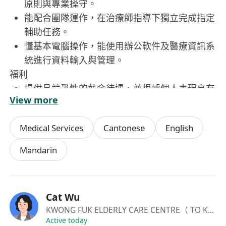
原則與專業操守。
能配合團隊運作，在治療師指導下獨立完成指定
輔助任務。
懂基本電腦操作，能使用辦公軟件及醫療資訊系
統進行資料輸入與管理。
福利
提供具競爭性的薪金待遇，並根據個人表現享有
View more
年終獎金。
享有法定公眾假期，以及按服務年資遞增的有薪
Medical Services
Cantonese
English
年假。
提供持續進修資助，鼓勵員工參與與職務相關的
Mandarin
培訓課程。
設有醫療保障計劃，涵蓋門診及住院基本保障，
提升員工健康支援。
Cat Wu
良好的職業發展空間，表現優異者可獲晉升為高
KWONG FUK ELDERLY CARE CENTRE（ TO KWA WAN) LIMITED
級助理或參與更多專業項目。
Active today