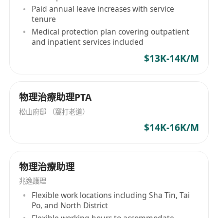
Paid annual leave increases with service
tenure
Medical protection plan covering outpatient
and inpatient services included
$13K-14K/M
物理治療助理PTA
松山府邸 （窩打老道）
$14K-16K/M
物理治療助理
兆逸護理
Flexible work locations including Sha Tin, Tai
Po, and North District
Flexible working hours to accommodate