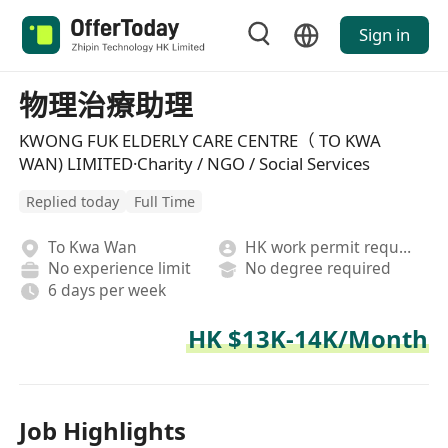
Sign in
物理治療助理
KWONG FUK ELDERLY CARE CENTRE（ TO KWA
WAN) LIMITED·Charity / NGO / Social Services
Replied today
Full Time
To Kwa Wan
HK work permit required
No experience limit
No degree required
6 days per week
HK $13K-14K/Month
Job Highlights