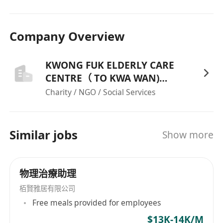
Company Overview
KWONG FUK ELDERLY CARE
CENTRE（ TO KWA WAN)
LIMITED
Charity / NGO / Social Services
Similar jobs
Show more
物理治療助理
栢賢雅居有限公司
Free meals provided for employees
$13K-14K/M