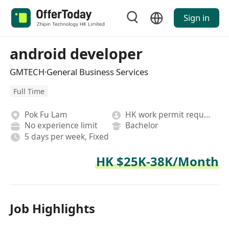
Sign in
android developer
GMTECH·General Business Services
Full Time
Pok Fu Lam
HK work permit required
No experience limit
Bachelor
5 days per week, Fixed
HK $25K-38K/Month
Job Highlights