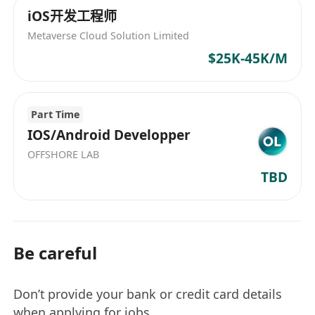
iOS开发工程师
Metaverse Cloud Solution Limited
$25K-45K/M
Part Time
IOS/Android Developper
OFFSHORE LAB
TBD
Be careful
Don’t provide your bank or credit card details
when applying for jobs.