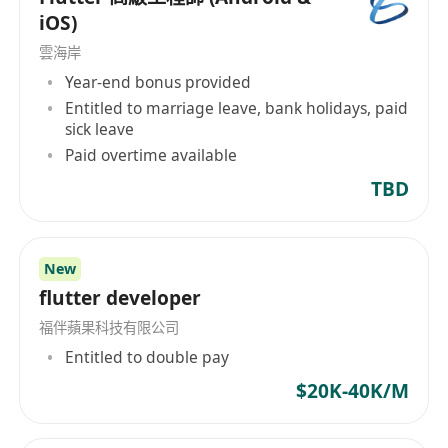
iOS)
雲海岸
Year-end bonus provided
Entitled to marriage leave, bank holidays, paid
sick leave
Paid overtime available
TBD
New
flutter developer
福伴蘋果科技有限公司
Entitled to double pay
$20K-40K/M