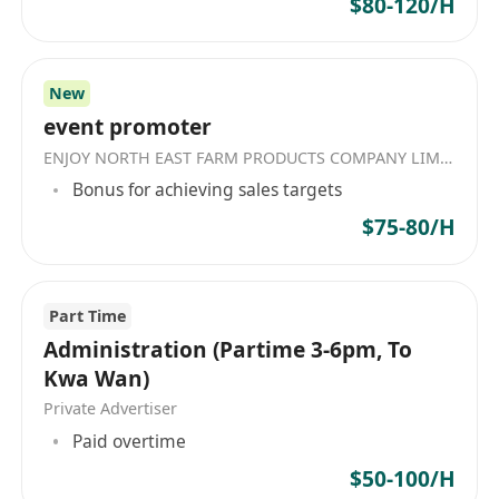
$80-120/H
監督服務品質與顧客體驗，主動巡視營業區域，
即時處理顧客意見並協調前線員工提升服務水
準。
New
參與員工基礎培訓與現場指導，協助新進人員熟
event promoter
悉工作流程、服務標準及食品安全規範。
ENJOY NORTH EAST FARM PRODUCTS COMPANY LIMITED
持有有效食品安全證書（如「食物安全證書」或
Bonus for achieving sales targets
「飲食業監管局認可課程」證書）為佳。
具備至少一年餐飲行業基層管理經驗，曾擔任領
$75-80/H
班、助理主任或同級職務者優先。
熟悉POS系統操作及基本文書處理（如Excel、
Word），能獨立製作排班表與簡單營運報表。
Part Time
Administration (Partime 3-6pm, To
能配合營業需要輪值早晚班、假日及突發加班，
Kwa Wan)
具備責任感與抗壓能力。
Private Advertiser
Paid overtime
$50-100/H