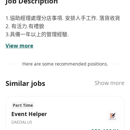
Job Description
1.協助經理處理分店事項. 安排人手工作. 落貨收貨
2. 有活力.有禮貌
3.具備一年以上的管理經驗.
View more
崗位內容
Here are some recommended positions.
協助餐廳經理統籌及執行分店日常營運事務，包
括營業規劃、服務流程監控及突發狀況應對。
Similar jobs
Show more
負責排班管理與人力調配，根據營業需求合理安
排前場與後場人員班次，確保各時段人力充足且
協作順暢。
Part Time
主理貨品進出管理，包括供應商收貨驗收、庫存
Event Helper
盤點、貨品分類上架及耗損記錄，維持倉儲整潔
DAEDALUS
與帳實相符。