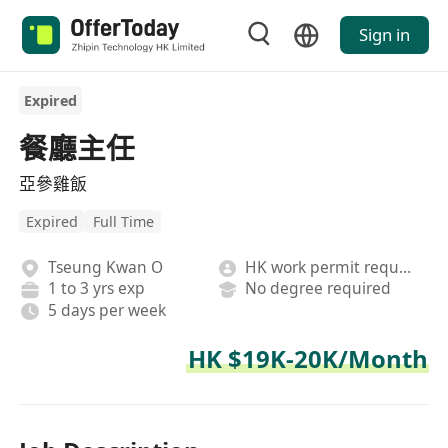
Sign in
Expired
餐廳主任
亞參雞飯
Expired
Full Time
Tseung Kwan O
HK work permit required
1 to 3 yrs exp
No degree required
5 days per week
HK $19K-20K/Month