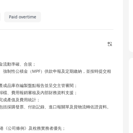
Paid overtime
金流動準確、合規；
、強制性公積金（MPF）供款申報及定期繳納，並按時提交相
產成品庫存編製盤點報告並呈交主管審閱；
歸檔、費用報銷審核及內部財務資料支援；
完成產值及費用統計；
包括採購發票、付款記錄、進口報關單及貨物流轉佐證資料。
香港《公司條例》及稅務實務者優先；