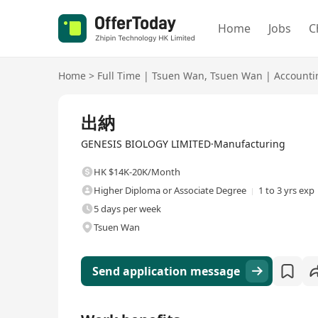
Home
Jobs
C
Home
>
Full Time
|
Tsuen Wan
,
Tsuen Wan
|
Accounti
Full Time
出納
GENESIS BIOLOGY LIMITED·Manufacturing
HK $14K-20K/Month
Higher Diploma or Associate Degree
1 to 3 yrs exp
5 days per week
Tsuen Wan
Send application message