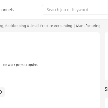
hannels
ng
,
Bookkeeping & Small Practice Accounting
|
Manufacturing
HK work permit required
S