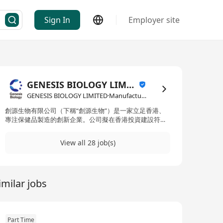
Sign In
Employer site
GENESIS BIOLOGY LIMITED
GENESIS BIOLOGY LIMITED·Manufacturing
創源生物有限公司（下稱“創源生物”）是一家立足香港、
專注保健品製造的創新企業。公司擬在香港投資建設符合
藥品生產質量管理規範（GMP）的智能保健品生產基地，
項目占地面積10000平方米，並按新型工業化及先進製造
View all 28 job(s)
的要求進行整體規劃與設計。配備現代化生產及質量管理
系統，生產多種劑型的高品質保健產品，以系統化、標準
化及可追溯的方式滿足本地及國際市場對安全、可靠及高
端健康產品不斷增長的需求，同時為香港製造業升級轉型
imilar jobs
注入新動能。 創源生物將建設涵蓋五大工藝產線的智能生
產系統，包括片劑、硬膠囊、軟膠囊、粉劑條包及液體條
包。產品覆蓋多種劑型，如多維咀嚼片、鈣吞服片、精氨
酸膠囊、奶薊草護肝膠囊、高能葉黃素、輔酶Q10等多元
健康產品。透過多線並行運行、統一的質量管理，支撐現
Part Time