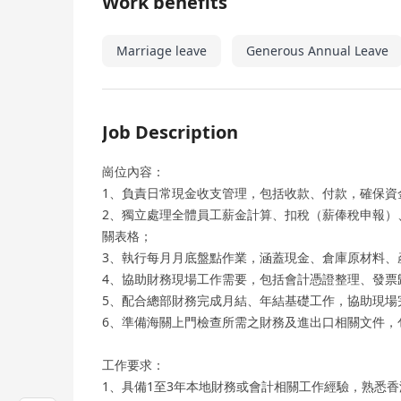
Work benefits
Marriage leave
Generous Annual Leave
Job Description
崗位內容：
1、負責日常現金收支管理，包括收款、付款，確保資
2、獨立處理全體員工薪金計算、扣稅（薪俸稅申報）
關表格；
3、執行每月月底盤點作業，涵蓋現金、倉庫原材料、
4、協助財務現場工作需要，包括會計憑證整理、發票
5、配合總部財務完成月結、年結基礎工作，協助現場
6、準備海關上門檢查所需之財務及進出口相關文件，
工作要求：
1、具備1至3年本地財務或會計相關工作經驗，熟悉