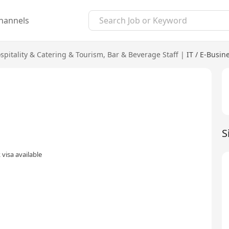
hannels
spitality & Catering & Tourism
,
Bar & Beverage Staff
|
IT / E-Busin
S
visa available