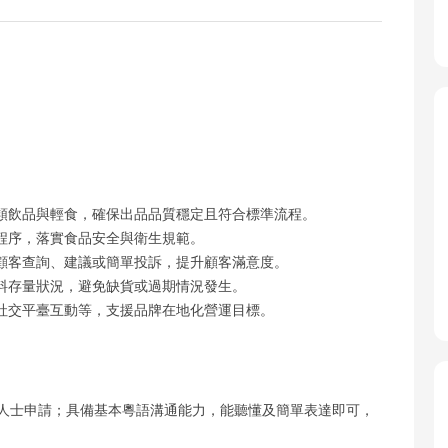
類飲品與輕食，確保出品品質穩定且符合標準流程。
程序，落實食品安全與衛生規範。
顧客查詢、建議或簡單投訴，提升顧客滿意度。
料存量狀況，避免缺貨或過期情況發生。
社交平臺互動等，支援品牌在地化營運目標。
職人士申請；具備基本粵語溝通能力，能聽懂及簡單表達即可，