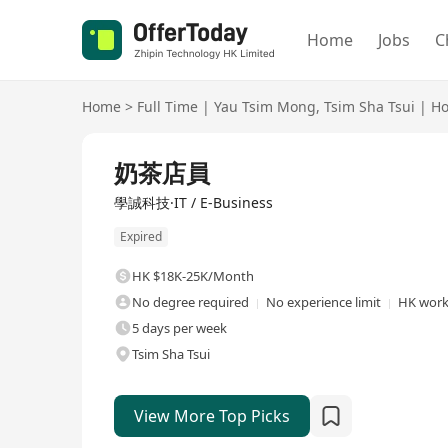
Home
Jobs
C
Home
>
Full Time
|
Yau Tsim Mong
,
Tsim Sha Tsui
|
Ho
Full Time
奶茶店員
學誠科技·IT / E-Business
Expired
HK $18K-25K/Month
No degree required
No experience limit
HK work 
5 days per week
Tsim Sha Tsui
View More Top Picks