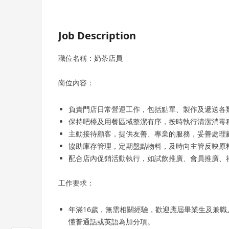
Job Description
職位名稱：奶茶店員
崗位內容：
負責門店日常營運工作，包括點單、製作及遞送各
保持吧檯及用餐區域整潔有序，按時執行清潔消毒
主動接待顧客，提供友善、專業的服務，妥善處理
協助庫存管理，定期盤點物料，及時向主管反映原
配合店內促銷活動執行，如試飲推廣、會員推廣、
工作要求：
年滿16歲，無需相關經驗，歡迎應屆畢業生及兼
懂普通話或英語為加分項。