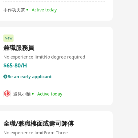
手作功夫茶
Active today
New
兼職服務員
No experience limit
No degree required
$65-80/H
Be an early applicant
遇見小麵
Active today
全職/兼職樓面或壽司師傅
No experience limit
Form Three