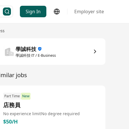
Sign In
Employer site
ess
學誠科技
學誠科技·IT / E-Business
imilar jobs
Part Time
New
店務員
No experience limit
No degree required
$50/H