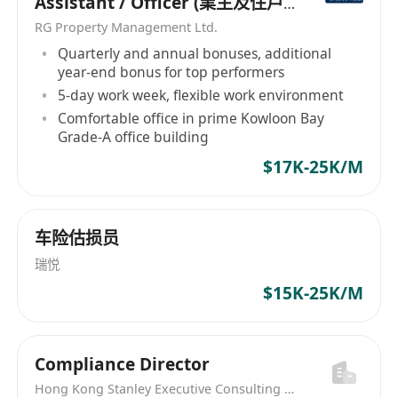
Assistant / Officer (業主及住戶
我們仍有信心掌握未來。
關係助理/主任）
RG Property Management Ltd.
Quarterly and annual bonuses, additional
year-end bonus for top performers
5-day work week, flexible work environment
Comfortable office in prime Kowloon Bay
Grade-A office building
$17K-25K/M
车险估损员
瑞悦
$15K-25K/M
Compliance Director
Hong Kong Stanley Executive Consulting Limited