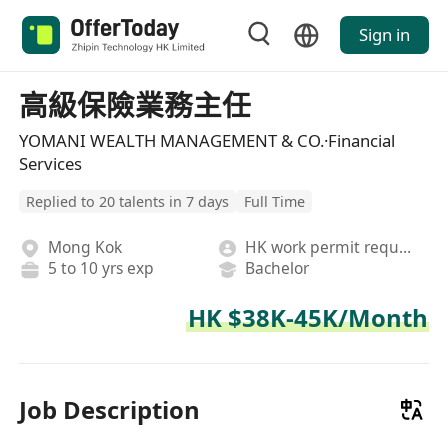
Sign in
高級保險業務主任
YOMANI WEALTH MANAGEMENT & CO.·Financial
Services
Replied to 20 talents in 7 days
Full Time
Mong Kok
HK work permit required
5 to 10 yrs exp
Bachelor
HK $38K-45K/Month
Job Description