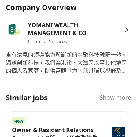
Company Overview
YOMANI WEALTH
MANAGEMENT & CO.
Financial Services
卓有遠見的領導能力與嶄新的金融科技融匯一體。
憑藉創新科技，我們為港澳、大灣區以至其他地區
的個人及家庭，提供富競爭力，兼具環球視野及保
險智慧的服務。 我們不斷求變以迎接保險的未來，
但仍然不忘初心。我們細心及專業的團隊時刻都將
人置於核心位置，為客戶、員工、股東及業務夥伴
Similar jobs
Show more
抓緊每個機遇，創造價值。我們重視獨立自主，以
作出審慎和明智決策。 我們深信，每個人都應擁有
掌握自己未來的能力及自主性。我們成熟和具智慧
New
的精英團隊，配合尖端科技，加上開明、友善的態
Owner & Resident Relations
度，這個願景並非遙不可及。 縱然未來變化不定，