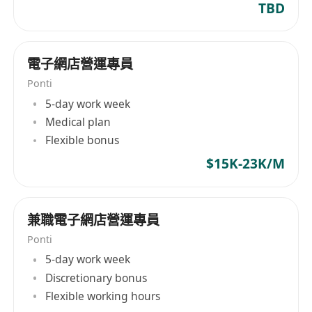
TBD
基础技能
：熟练运用PS/Canva等设计工具、视
频剪辑工具者优先。
2. 软性素质
電子網店營運專員
市场敏感度
：对海外消费趋势、节日营销（如黑
Ponti
五、圣诞）有敏锐洞察力。
5-day work week
跨文化沟通
：理解不同市场的文化差异，能本土
Medical plan
化传递品牌信息。
Flexible bonus
结果导向
：以数据驱动决策，具备强烈的目标达
$15K-23K/M
成意识。
学习与适应性
：电商规则与算法更新快，需持续
学习并快速调整策略。
兼職電子網店營運專員
抗压能力
：能适应时差工作、旺季高强度任务及
Ponti
多任务并行处理。
5-day work week
3. 教育与经验背景
Discretionary bonus
学历
：本科及以上学历，市场营销、国际贸易、
Flexible working hours
电子商务、外语类相关专业优先。