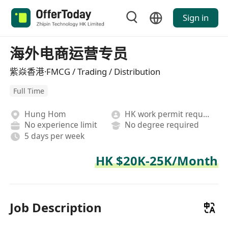
Sign in
海外电商运营专员
紫焱香港·FMCG / Trading / Distribution
Full Time
Hung Hom
HK work permit required
No experience limit
No degree required
5 days per week
HK $20K-25K/Month
Job Description