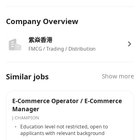
调研客户需求，推动产品改进或服务流程优化。
7. 跨部门协作
Company Overview
与供应链、产品开发、设计团队协作，确保营销
活动与库存、新品上市同步。
紫焱香港
对接物流、支付等第三方服务商，优化跨境履约
FMCG / Trading / Distribution
体验。
二、任职要求
1. 硬性技能
Similar jobs
语言能力
：英语流利（书面与口语），掌握小语
Show more
种（如德语、日语、西班牙语等）优先。
平台经验
：精通至少一个主流海外电商平台（如
E-Commerce Operator / E-Commerce
Amazon、Shopify）的操作与广告体系。
Manager
数字营销能力
：熟悉谷歌广告、Meta广告投放
J CHAMPION
工具，掌握SEO、红人营销等玩法。
Education level not restricted, open to
数据分析
：能使用Excel、Google Analytics、
applicants with relevant background
平台后台数据工具进行数据分析。