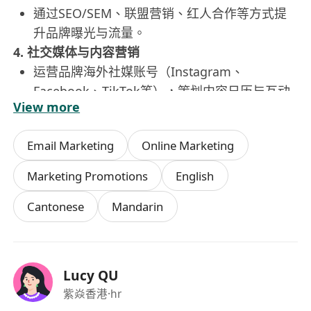
通过SEO/SEM、联盟营销、红人合作等方式提
升品牌曝光与流量。
4. 社交媒体与内容营销
运营品牌海外社媒账号（Instagram、
Facebook、TikTok等），策划内容日历与互动
View more
活动。
结合本土化需求，制作图文、视频、博客等内
Email Marketing
Online Marketing
容，增强用户粘性。
5. 数据分析与优化
Marketing Promotions
English
监控销售数据、广告ROI、流量转化等核心指
Cantonese
Mandarin
标，定期输出分析报告。
基于数据调整营销策略，优化广告投放与产品组
合。
6. 客户体验与声誉管理
Lucy QU
管理商品评价、客服反馈，维护店铺评分与品牌
紫焱香港
·hr
声誉。