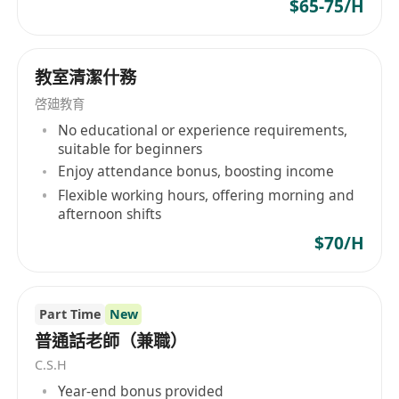
$65-75/H
者优先考虑。
2. 具备良好的沟通表达能力，能够与学员及其家长
进行有效沟通。
教室清潔什務
3. 热爱教育事业，有较强的责任心和服务意识。
4. 熟悉办公软件操作，具备基本的计算机应用能
啓廸教育
力。
No educational or experience requirements,
suitable for beginners
5. 能够适应灵活的工作时间安排，具备团队协作精
Enjoy attendance bonus, boosting income
神。
Flexible working hours, offering morning and
afternoon shifts
福利待遇：
$70/H
1. 提供具有竞争力的薪资结构，根据绩效表现发放
奖金。
2. 完善的社会保险制度，享受国家法定节假日及带
Part Time
New
薪年假。
普通話老師（兼職）
3. 提供职业培训与发展机会，支持员工持续成长。
C.S.H
4. 工作氛围轻松融洽，拥有良好的团队合作环境。
Year-end bonus provided