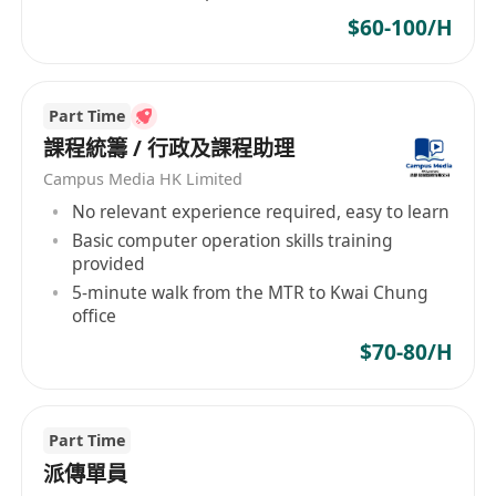
5. 可获得丰富的教育资源与教学支持，提升个人专
$60-100/H
业能力。
Part Time
課程統籌 / 行政及課程助理
Campus Media HK Limited
No relevant experience required, easy to learn
Basic computer operation skills training
provided
5-minute walk from the MTR to Kwai Chung
office
$70-80/H
Part Time
派傳單員