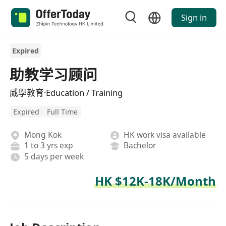
Sign in
Expired
助教学习顾问
威學教育·Education / Training
Expired
Full Time
Mong Kok
HK work visa available
1 to 3 yrs exp
Bachelor
5 days per week
HK $12K-18K/Month