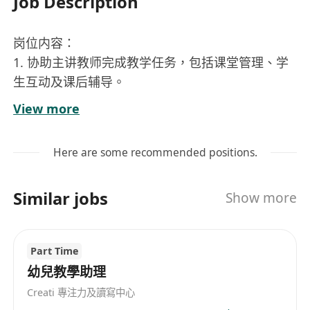
Job Description
岗位内容：
1. 协助主讲教师完成教学任务，包括课堂管理、学
生互动及课后辅导。
2. 负责解答学员在学习过程中遇到的问题，提供个
View more
性化的学习建议与指导。
3. 根据学员情况制定学习计划，协助其提升学习效
Here are some recommended positions.
率和成绩。
4. 收集并反馈学员意见与建议，持续优化教学服务
Similar jobs
Show more
流程。
5. 参与课程资料的整理与更新，协助组织各类学习
活动。
Part Time
幼兒教學助理
工作要求：
Creati 專注力及讀寫中心
1. 本科及以上学历，教育相关专业或具有教学经验