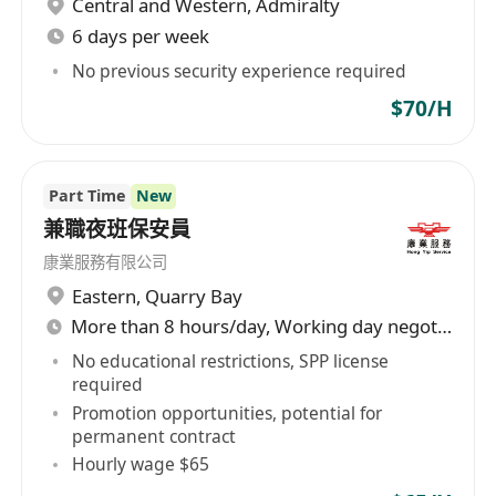
Central and Western
,
Admiralty
6 days per week
3. 職位要求
• 對地產行業有興趣，具主動性與學習意欲
No previous security experience required
• 良好溝通能力及人際技巧
$70/H
• 有責任感、積極、有團隊精神
• 中五畢業或以上學歷（歡迎應屆畢業生）
• 有意考取地產牌照者優先
Part Time
New
兼職夜班保安員
康業服務有限公司
Eastern
,
Quarry Bay
More than 8 hours/day, Working day negotiable
No educational restrictions, SPP license
required
Promotion opportunities, potential for
permanent contract
Hourly wage $65