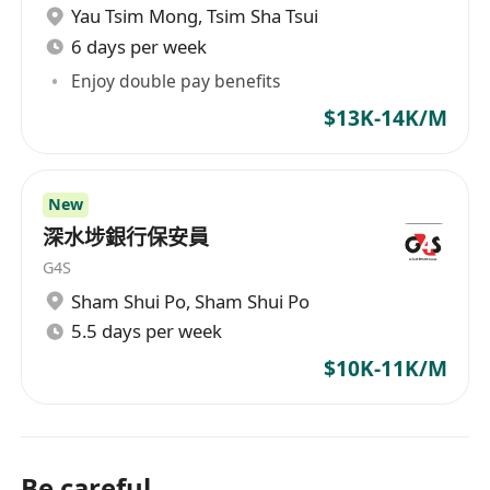
Yau Tsim Mong
,
Tsim Sha Tsui
6 days per week
Enjoy double pay benefits
$13K-14K/M
New
深水埗銀行保安員
G4S
Sham Shui Po
,
Sham Shui Po
5.5 days per week
$10K-11K/M
Be careful