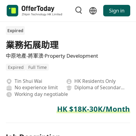
Sign in
Expired
業務拓展助理
中原地產-將軍澳·Property Development
Expired
Full Time
Tin Shui Wai
HK Residents Only
No experience limit
Diploma of Secondary School
Working day negotiable
HK $18K-30K/Month