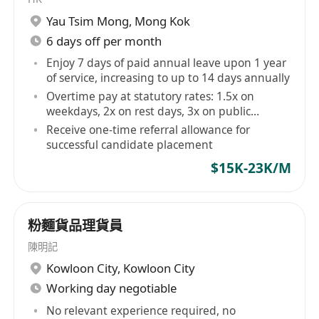
Yau Tsim Mong
,
Mong Kok
6 days off per month
Enjoy 7 days of paid annual leave upon 1 year
of service, increasing to up to 14 days annually
Overtime pay at statutory rates: 1.5x on
weekdays, 2x on rest days, 3x on public
holidays
Receive one-time referral allowance for
successful candidate placement
$15K-23K/M
粉麵貨品理貨員
陳明記
Kowloon City
,
Kowloon City
Working day negotiable
No relevant experience required, no