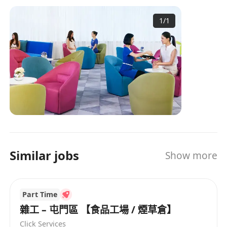
全心貼身的照顧，持續優化由中心到家的美容體
1
/
1
驗。 優越 以美為本，從己出發，銳化行業觸覺，積
極肩負企業責任， 致力提升管理水平，與業界共襄
突破。 使命 MISSION 用世界級醫學美容專業，培
訓人才以真誠備至的服務， 為生命創造美麗無限的
精彩未來。 目標 VISION 秉承行業領導地位，超越
優質專業管理及服務水平， 與業界共創國際級醫學
美容的新猷。 https://neoderm.com.hk/ 另外我地
亦歡迎您加入美容治療師社區，呢到經常會有最
新，最快的驚喜福利，人氣醫美產品及療程優惠大
放送，唔想錯過就記得mark實我地群組！
Similar jobs
Show more
https://whatsapp.com/channel/0029VagyGJx60e
BclmXcoe3A
Part Time
雜工 – 屯門區 【食品工場 / 煙草倉】
Click Services