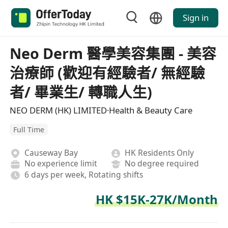
Sign in
Neo Derm 醫學美容集團 - 美容
治療師 (歡迎有經驗者/ 無經驗
者/ 畢業生/ 轉職人生)
NEO DERM (HK) LIMITED·Health & Beauty Care
Full Time
Causeway Bay
HK Residents Only
No experience limit
No degree required
6 days per week, Rotating shifts
HK $15K-27K/Month