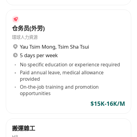
仓务员(外劳)
環球人力資源
Yau Tsim Mong
,
Tsim Sha Tsui
5 days per week
No specific education or experience required
Paid annual leave, medical allowance
provided
On-the-job training and promotion
opportunities
$15K-16K/M
搬運雜工
HR