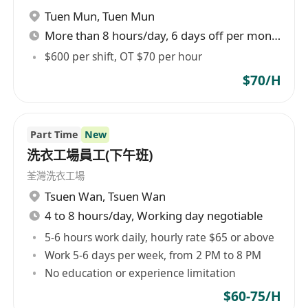
Tuen Mun
,
Tuen Mun
More than 8 hours/day, 6 days off per month
$600 per shift, OT $70 per hour
$70/H
Part Time
New
洗衣工場員工(下午班)
荃灣洗衣工場
Tsuen Wan
,
Tsuen Wan
4 to 8 hours/day, Working day negotiable
5-6 hours work daily, hourly rate $65 or above
Work 5-6 days per week, from 2 PM to 8 PM
No education or experience limitation
$60-75/H