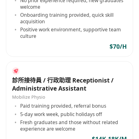
No prior experience required, new graduates
管理倉儲及物流環節，負責庫存監控、出入庫登
welcome
記、發貨安排、包裝檢驗與物流跟進；同時支援
Onboarding training provided, quick skill
訂單錄入、數據核對及發貨單據歸檔等後臺作
acquisition
業。
Positive work environment, supportive team
culture
為經銷商提供穩定的行政與後勤支援，包括資料
寄送、合約文件遞送、活動物資協調、諮詢回覆
$70/H
及服務記錄追蹤，提升渠道協作體驗。
工作要求
診所接待員 / 行政助理 Receptionist /
Administrative Assistant
具備本科或以上學歷，行政管理、工商管理、公
共事務或相關專業優先；持有香港永久性居民身
Mobilize Physio
份者優先考慮，須能長期駐港履職。
Paid training provided, referral bonus
5-day work week, public holidays off
至少五年以上綜合行政管理工作經驗，熟悉香港
Fresh graduates and those without related
本地辦公法規、勞工條例及基本稅務常識；有跨
experience are welcome
國企業或快速消費品/直銷行業背景者尤佳。