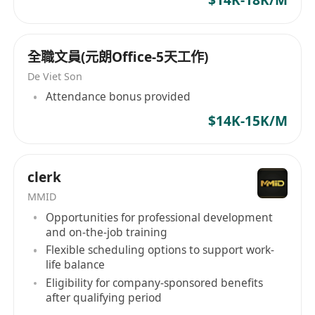
$14K-18K/M
具備倉儲管理與基礎物流協調經驗，能熟練操作
常用ERP或進銷存系統，具備數據敏感度與單據
審核能力。
全職文員(元朗Office-5天工作)
具備良好的中英文書寫及口語表達能力，可獨立
De Viet Son
撰寫公函、會議紀錄及對外溝通文件；粵語為主
Attendance bonus provided
要工作語言，普通話流利者加分。
$14K-15K/M
具備高度責任感與多任務處理能力，能於快節奏
環境中保持細緻與條理，具備解決突發行政問題
的經驗與判斷力。
clerk
MMID
Opportunities for professional development
and on-the-job training
Flexible scheduling options to support work-
life balance
Eligibility for company-sponsored benefits
after qualifying period