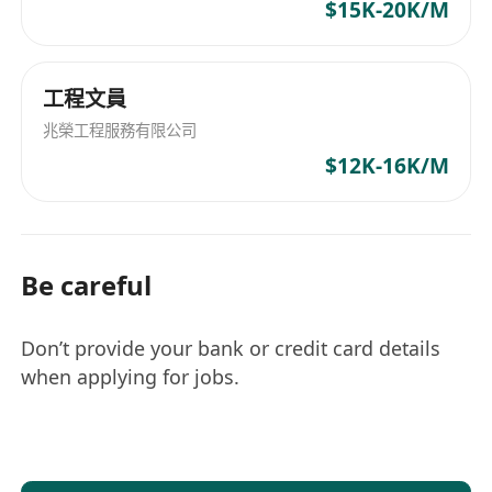
$15K-20K/M
工程文員
兆榮工程服務有限公司
$12K-16K/M
Be careful
Don’t provide your bank or credit card details
when applying for jobs.