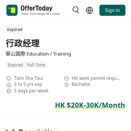
Sign in
Expired
行政经理
華山國際·Education / Training
Expired
Full Time
Tsim Sha Tsui
HK work permit required
3 to 5 yrs exp
Bachelor
5 days per week
HK $20K-30K/Month