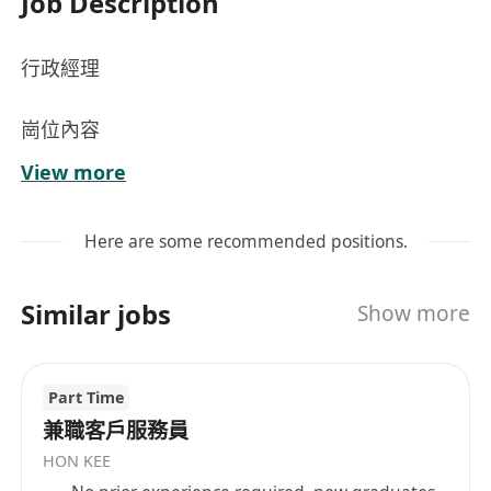
Job Description
行政經理
崗位內容
View more
全面負責公司辦公室日常運作管理，包括空間規
劃、設備維護、文書檔案統籌及行政預算執行，
Here are some recommended positions.
確保辦公環境高效、安全與合規。
統籌各類行政事務，涵蓋會務安排、差旅協調、
Similar jobs
Show more
供應商管理、固定資產登記與盤點，以及跨部門
行政支援協作。
處理對外聯絡與外事工作，包括政府部門溝通、
Part Time
合作單位接洽、來訪接待、涉外文件準備（如簽
兼職客戶服務員
證協助、公函往來），並配合公司合規要求落實
HON KEE
相關程序。