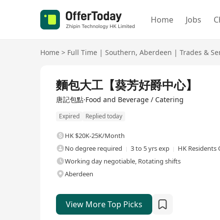
Home
Jobs
C
Home
>
Full Time
|
Southern
,
Aberdeen
|
Trades & Se
Full Time
麵包大工【葵芳好爵中心】
唐記包點·Food and Beverage / Catering
Expired
Replied today
HK $20K-25K/Month
No degree required
3 to 5 yrs exp
HK Residents 
Working day negotiable, Rotating shifts
Aberdeen
View More Top Picks