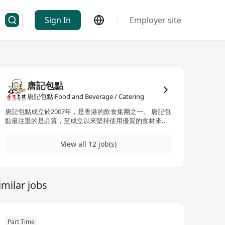
Sign In
Employer site
唐記包點
唐記包點·Food and Beverage / Catering
唐記包點成立於2007年，是香港的飲食集團之一。 唐記包
點最注重的是品質，至成立以來堅持使用優質的食材來製
作新鮮的本土食品及快速服務顧客。 為了配合集團業務的
快速擴張，我們正在尋找高素質的人才加入我們的團隊。
View all 12 job(s)
imilar jobs
Part Time