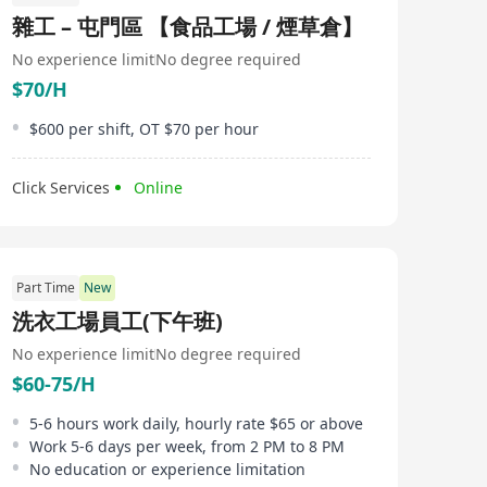
雜工 – 屯門區 【食品工場 / 煙草倉】
No experience limit
No degree required
$70/H
$600 per shift, OT $70 per hour
Click Services
Online
Part Time
New
洗衣工場員工(下午班)
No experience limit
No degree required
$60-75/H
5-6 hours work daily, hourly rate $65 or above
Work 5-6 days per week, from 2 PM to 8 PM
No education or experience limitation