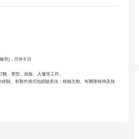
管安排輪班)，月休６日
打麵、塑型、按板、入爐等工作。
製作經驗、有製作港式包經驗更佳；積極主動、有團隊精神及熱