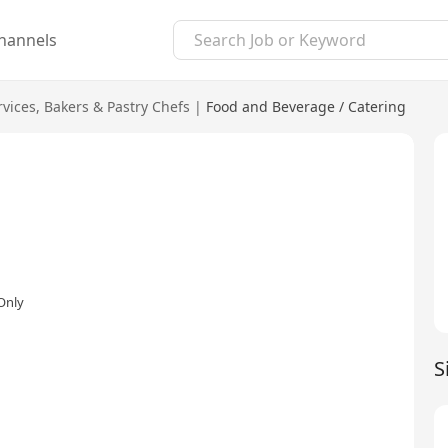
hannels
rvices
,
Bakers & Pastry Chefs
|
Food and Beverage / Catering
Only
S