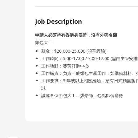
Job Description
申請人必須持有香港身份證，沒有外勞名額
麵包大工
薪金：$20,000-25,000 (視乎經驗)
工作時間：5:00-17:00 / 7:00-17:00 (需由主
工作地點：葵芳好爵中心
工作職責：負責一般麵包生產工作，如準備材料、
工作要求：3 年或以上相關經驗、須有日式麵團
誠
誠邀各位面包大工、烘焙師、包點師傅應徵