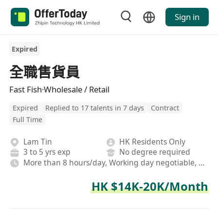
Sign in
Expired
全職售貨員
Fast Fish·Wholesale / Retail
Expired
Replied to 17 talents in 7 days
Contract
Full Time
Lam Tin
HK Residents Only
3 to 5 yrs exp
No degree required
More than 8 hours/day, Working day negotiable, Rotating shifts
HK $14K-20K/Month