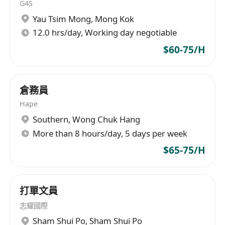
G4S
Yau Tsim Mong
,
Mong Kok
12.0 hrs/day, Working day negotiable
$60-75/H
倉務員
Hape
Southern
,
Wong Chuk Hang
More than 8 hours/day, 5 days per week
$65-75/H
打單文員
志耀國際
Sham Shui Po
,
Sham Shui Po