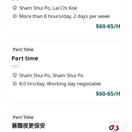
每月6天例假 (法定假期作補假)
Sham Shui Po
,
Lai Chi Kok
一小時午膳時間
More than 8 hours/day, 2 days per week
輪班輪休
良好晉升機會
$60-65/H
醫療福利
員工購物優惠
入職要求：
Part Time
Part time
1年或以上服務性行業工作經驗
流利廣東話, 懂英語&普通話更佳
711
主動積極及有責任感
Sham Shui Po
,
Sham Shui Po
主要工作地點: 將軍澳
8.0 hrs/day, Working day negotiable
如有興趣請電郵你的Resume至以下郵箱：
$60-65/H
************************** 或whatsapp 至
********* 申請
Part Time
兼職夜更保安