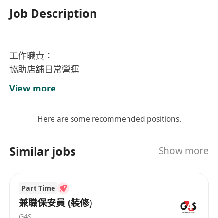
Job Description
工作職責：
協助店舖日常營運
收銀工作
View more
管理及協助同事工作及溝通 貨品陳列, 盤點, 及日常
店務工作
Here are some recommended positions.
店面整潔及開關店舖 與顧客建立及維持良好關係
處理顧客查詢和問題
Similar jobs
Show more
全職待遇及福利：
9小時工作
在職培訓
Part Time
超時津貼
兼職保安員 (裝修)
銷售達標獎金
G4S