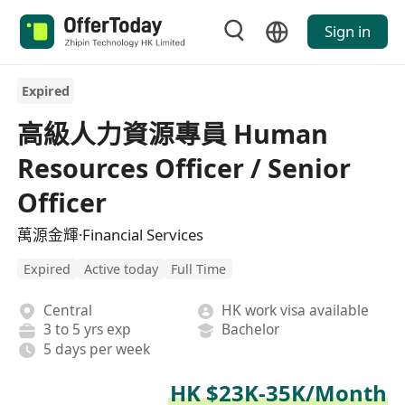
Sign in
Expired
高級人力資源專員 Human
Resources Officer / Senior
Officer
萬源金輝·Financial Services
Expired
Active today
Full Time
Central
HK work visa available
3 to 5 yrs exp
Bachelor
5 days per week
HK $23K-35K/Month