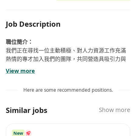
Job Description
職位簡介：
我們正在尋找一位主動積極、對人力資源工作充滿
熱情的專才加入我們的團隊，共同營造具吸引力與
以人為本的職場文化。該職位將賦予全方位實務經
View more
驗，涵蓋人力資源政策規劃、流程優化，以至員工
發展與創新專案等落實相關制度，為企業人才戰略
Here are some recommended positions.
提供推動力。
工作內容：
Similar jobs
Show more
1. 共同規劃並落實符合公司發展目標的人力資源體
系，完成公司業務需要人才的挖掘與儲備工作
2. 提供全方位的人力資源服務，包括負責員工招
New
聘、入職、離職流程，及薪酬福利、獎金激勵制度