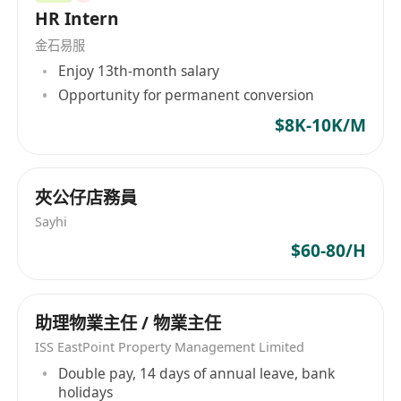
HR Intern
實施與日常營運
金石易服
3. 處理及優化員工關係、職業發展、獎懲、績效管
Enjoy 13th-month salary
理及培訓發展項目
Opportunity for permanent conversion
4. 管理員工勞動及僱傭糾紛，確保合規及妥善協調
5. 計算每月薪資、強積金並負責年度個人報稅申報
$8K-10K/M
6. 確保人事記錄準確無誤並遵守相關政策
7. 協助公司費用管理、預算制定、費用執行審核
夾公仔店務員
8. 協助完成組織及團隊氛圍建設，營造公司積極文
化的建設及推動業務的高速發展
Sayhi
9. 協助董事及管理階層管理辦公室人力資源及行政
$60-80/H
日常工作
10. 完成上級主管交辦的其它工作任務
助理物業主任 / 物業主任
要求:
1. 大學畢業或以上學歷，人力資源、商業、工商管
ISS EastPoint Property Management Limited
理或相關學科畢業
Double pay, 14 days of annual leave, bank
holidays
2. 3-5年以上全盤行政人事經理工作經驗，有員工培