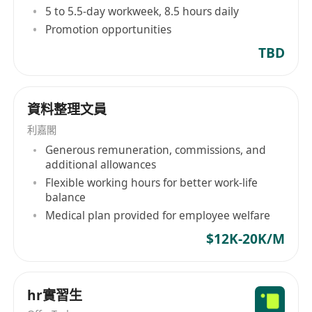
5 to 5.5-day workweek, 8.5 hours daily
訓的能力與經驗
Promotion opportunities
3. 熟悉香港勞工法例及僱傭條例，了解兩地人事法
TBD
規、工作簽證流程
4. 優秀的普通話、粵語及英語書面及口頭表達能力
5. 須具備獨立處事及團隊協作精神，有高度責任感
資料整理文員
及抗壓力
利嘉閣
6. 具主動性、組織力及出色細節管理，善於多工處
Generous remuneration, commissions, and
理
additional allowances
7. 充滿活力、思維開放，具有實踐精神和敢於進取
Flexible working hours for better work-life
的精神
balance
8. 有證券、金融等專業行業背景優先
Medical plan provided for employee welfare
9. 可即時上班或短期到職者優先
$12K-20K/M
薪金及福利:
面談
hr實習生