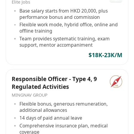
Elite Jobs
Base salary starts from HKD 20,000, plus
performance bonus and commission
Flexible work mode, hybrid office, online and
offline training
Team provides systematic training, exam
support, mentor accompaniment
$18K-23K/M
Responsible Officer - Type 4, 9
Regulated Activities
MINGNAV GROUP
Flexible bonus, generous remuneration,
additional allowances
14 days of paid annual leave
Comprehensive insurance plan, medical
coverage