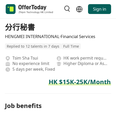
Sign in
分行秘書
HENGMEI INTERNATIONAL·Financial Services
Replied to 12 talents in 7 days
Full Time
Tsim Sha Tsui
HK work permit required
No experience limit
Higher Diploma or Associate Degree
5 days per week, Fixed
HK $15K-25K/Month
Job benefits