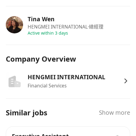
年終獎金。
享法定公眾假期，另設有年假、婚假、產假及侍
Tina Wen
產假等合規假期安排。
HENGMEI INTERNATIONAL
·總經理
公司為員工投保僱員補償保險及提供醫療保障計
Active within 3 days
劃，涵蓋門診及住院需要。
提供在職培訓及發展機會，支持員工持續學習與
職業成長。
Company Overview
良好工作氛圍，重視員工意見與工作生活平衡，
促進穩定長遠發展。
HENGMEI INTERNATIONAL
Financial Services
Similar jobs
Show more