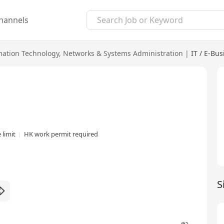
hannels
mation Technology
,
Networks & Systems Administration
|
IT / E-Bus
 limit
HK work permit required
S