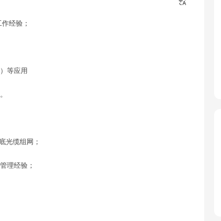
工作经验；
邮）等应用
力。
及海底光缆组网；
实操管理经验；