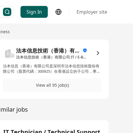
Sign In
Employer site
iness
法本信息技術（香港）有限公司
法本信息技術（香港）有限公司·IT / E-Business
法本信息（香港）有限公司是深圳市法本信息技術股份有
限公司（股票代碼：300925）在香港設立的子公司，專注
於為全球客戶提供資訊科技服務及數碼化解決方案。作為
法本信息在國際市場的重要佈局，香港公司憑藉總部在中
View all 95 job(s)
國內地的技術積累與行業經驗，致力為亞太區及全球客戶
提供高效益的數碼轉型服務，協助企業應對技術挑戰，推
動業務創新。
imilar jobs
IT Technician / Technical Support