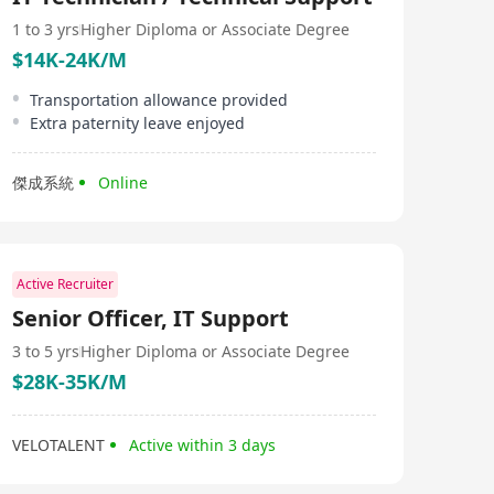
1 to 3 yrs
Higher Diploma or Associate Degree
$14K-24K/M
Transportation allowance provided
Extra paternity leave enjoyed
傑成系統
Online
Active Recruiter
Senior Officer, IT Support
3 to 5 yrs
Higher Diploma or Associate Degree
$28K-35K/M
VELOTALENT
Active within 3 days