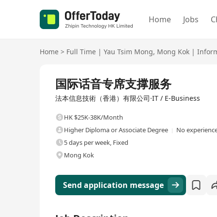
Home
Jobs
C
Home
>
Full Time
|
Yau Tsim Mong
,
Mong Kok
|
Infor
Full Time
国际话音专席支撑服务
法本信息技術（香港）有限公司·IT / E-Business
HK $25K-38K/Month
Higher Diploma or Associate Degree
No experience
5 days per week, Fixed
Mong Kok
Send application message