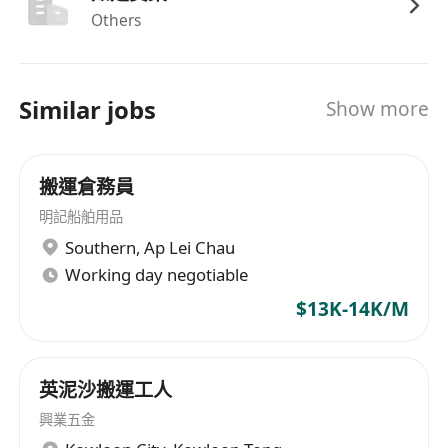
送貨單量及準時率發放額外津貼；
Others
提供職業安全培訓及定期交通安全講習，保障員
工在職期間之健康與權益；
享有法定公眾假期及有薪年假，入職滿一年後可
Similar jobs
Show more
享7天有薪年假，逐年遞增至最高14天；
設有員工推薦獎勵計劃，成功推薦合適人選經錄
用後可獲現金獎勵；
搬運倉務員
彈性排班安排，支援兼職及全職選擇，部分崗位
明記船舶用品
提供夜間或週末額外津貼，配合不同生活節奏需
Southern
,
Ap Lei Chau
求。
Working day negotiable
$13K-14K/M
英泥沙搬運工人
興業五金