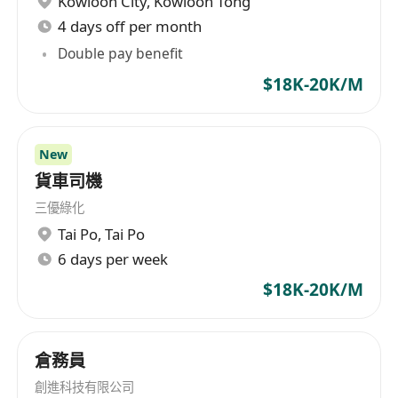
Kowloon City
,
Kowloon Tong
4 days off per month
Double pay benefit
$18K-20K/M
New
貨車司機
三優綠化
Tai Po
,
Tai Po
6 days per week
$18K-20K/M
倉務員
創進科技有限公司