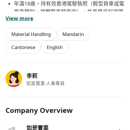
年滿18歲，持有效香港駕駛執照（輕型貨車或電
單車類別，視實際車輛而定），並具備良好道路
View more
安全意識；
能適應戶外工作環境，不懼風雨及高溫，具備基
Material Handling
Mandarin
本體力負荷能力（如搬運一般包裹、紙箱，重量
通常不超過25公斤）；
Cantonese
English
具備基本粵語溝通能力，能清晰理解客戶指示及
表達基本服務訊息；懂普通話或英語為加分項；
誠實可靠、責任心強，無嚴重交通違例紀錄，能
李莉
獨立完成日常配送任務並遵守公司操作守則；
如是實業
·人事專員
熟悉香港主要區域街道及屋苑分佈者優先，有物
流、快遞或零售配送經驗者亦歡迎申請。
Company Overview
福利：
具競爭力的日薪／底薪加績效獎金制度，按實際
如是實業