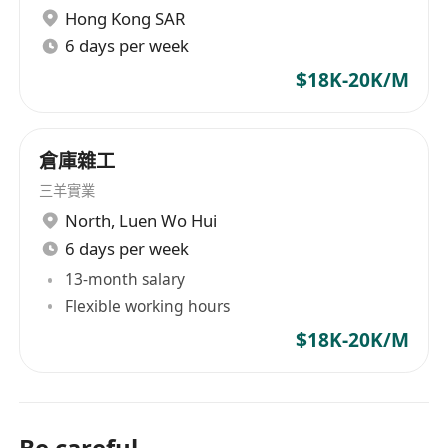
Hong Kong SAR
6 days per week
$18K-20K/M
倉庫雜工
三羊實業
North
,
Luen Wo Hui
6 days per week
13-month salary
Flexible working hours
$18K-20K/M
Be careful