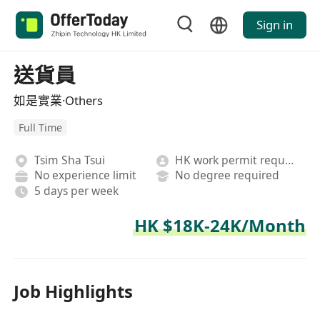
Sign in
送貨員
如是實業·Others
Full Time
Tsim Sha Tsui
HK work permit required
No experience limit
No degree required
5 days per week
HK $18K-24K/Month
Job Highlights