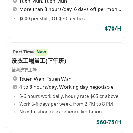
Tuen Mun
,
Tuen Mun
工作要求
More than 8 hours/day, 6 days off per month
持有有效之香港特區政府批准的「補充勞工計
$600 per shift, OT $70 per hour
劃」外勞配額，並具備合法在港工作資格；
$70/H
具基本粵語溝通能力，能理解簡單工作指令及日
常口語交流；
體力良好，能勝任長時間站立、彎腰、搬運及重
Part Time
New
複性體力勞動（單次搬運重量一般不超過25公
洗衣工場員工(下午班)
斤）；
荃灣洗衣工場
做事勤懇踏實，具責任感及團隊合作精神，能配
Tsuen Wan
,
Tsuen Wan
合輪班或彈性工作安排；
4 to 8 hours/day, Working day negotiable
無需特定學歷或證書，歡迎有倉務、物流或零售
5-6 hours work daily, hourly rate $65 or above
後勤經驗者應徵，亦接受無經驗但願意學習之申
Work 5-6 days per week, from 2 PM to 8 PM
請者。
No education or experience limitation
$60-75/H
福利