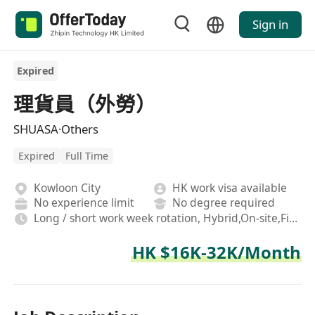
Sign in
Expired
理貨員（外勞）
SHUASA·Others
Expired
Full Time
Kowloon City
HK work visa available
No experience limit
No degree required
Long / short work week rotation, Hybrid,On-site,Fixed, Rotating shifts
HK $16K-32K/Month