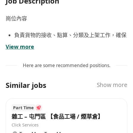
Job Description
崗位內容
負責貨物的接收、點算、分類及上架工作，確保
貨品數量與單據一致；
View more
按倉儲管理要求進行貨物擺放，保持倉庫整潔有
序，符合安全及衛生標準；
Here are some recommended positions.
配合出入倉流程，協助填寫及核對相關物流單據
（如收貨單、發貨單、轉倉單等）；
Similar jobs
Show more
定期參與盤點作業，協助清點庫存，並匯報差異
情況予主管跟進；
遵守公司操作規範及安全守則，正確使用搬運設
Part Time
備（如手推車、堆高機輔助工具等），注意個人
雜工 – 屯門區 【食品工場 / 煙草倉】
及他人作業安全。
Click Services