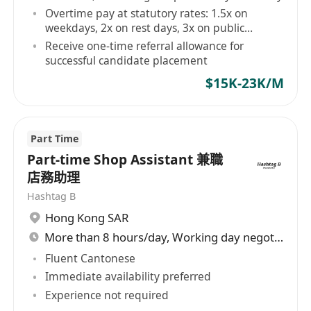
Overtime pay at statutory rates: 1.5x on
weekdays, 2x on rest days, 3x on public
holidays
Receive one-time referral allowance for
successful candidate placement
$15K-23K/M
Part Time
Part-time Shop Assistant 兼職
店務助理
Hashtag B
Hong Kong SAR
More than 8 hours/day, Working day negotiable
Fluent Cantonese
Immediate availability preferred
Experience not required