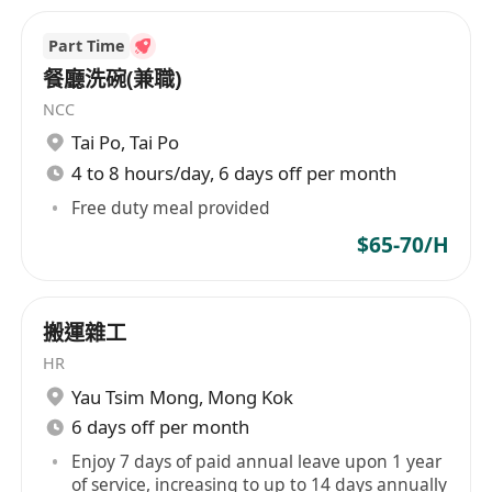
提供具市場競爭力之時薪或月薪，按實際工作時
Part Time
數及合約條款計算，並依法支付超時工作補償；
餐廳洗碗(兼職)
享有法定公眾假期及年假，入職滿一年後可享7
NCC
天有薪年假，年假日數隨服務年資遞增；
Tai Po
,
Tai Po
提供完善職前及在職培訓，包括倉儲操作、安全
4 to 8 hours/day, 6 days off per month
守則及基本電腦系統使用，助員工穩健適應崗
Free duty meal provided
位；
$65-70/H
設有員工關懷支援，包括定期健康提醒、工作環
境安全巡查及主管一對一溝通機制；
表現優良者有機會獲推薦參與內部晉升評估或轉
搬運雜工
調至其他物流支援崗位，拓展職業發展空間。
HR
Yau Tsim Mong
,
Mong Kok
6 days off per month
Enjoy 7 days of paid annual leave upon 1 year
of service, increasing to up to 14 days annually