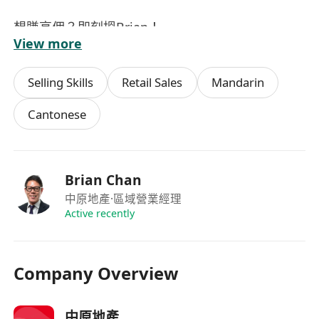
想賺高佣？即刻搵Brian！
View more
WhatsApp：*********
直接聯絡：https://wa.me/***********
Selling Skills
Retail Sales
Mandarin
崗位內容：
Cantonese
1. 負責地產買賣及租賃業務，為客戶提供專業的物
業諮詢與服務。
2. 開拓及維護客戶資源，建立長期的合作關係，提
Brian Chan
升客戶滿意度。
中原地產
·區域營業經理
3. 熟悉市場動態，掌握最新樓盤資訊，確保為客戶
Active recently
提供準確及即時的資訊。
4. 協助處理交易流程中的各項事務，包括但不限於
合約簽訂、法律文件準備等。
Company Overview
5. 參與公司提供的專業培訓，持續提升個人業務能
力及專業知識。
中原地產