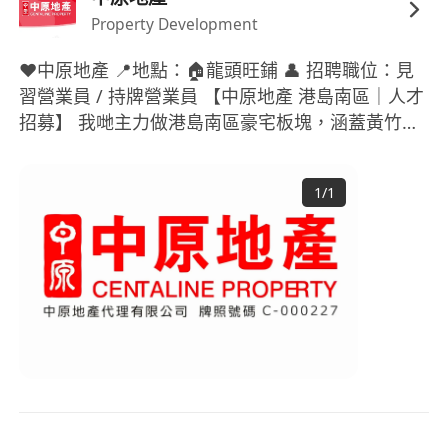
Property Development
工作要求：
1. 對地產業有熱情，具備良好的溝通能力和服務意
❤️中原地產 📍地點：🏠龍頭旺鋪 👤 招聘職位：見
識。
習營業員 / 持牌營業員 【中原地產 港島南區｜人才
2. 非持牌人士可接受，公司提供免費考牌培訓及專
招募】 我哋主力做港島南區豪宅板塊，涵蓋黃竹
坑、南灣、貝沙灣、深灣軒一帶二手同一手新盤，
業指導，協助快速取得牌照。
而家團隊擴充，歡迎有抱負嘅你加入我哋。 🎁團隊
3. 具備基本電腦操作能力，能熟練使用辦公軟件進
1
/
1
及公司優勢 1. 薪酬制度：底薪保障生活，搭配無上
行日常業務處理。
限佣金，開單另有各類現金獎、精英獎，做得幾多
4. 工作態度積極主動，具備良好的團隊合作精神及
得幾多，唔限制收入天花板。 2. 零經驗都可入行：
執行力。
公司提供全套免費培訓，包括地監局牌照考試課
5. 接受彈性工作時間安排，可根據自身情況選擇、
程、豪宅知識、買賣租賃交易流程，資深前輩一對
中班（11:00-20:00）或晚班（12:00-21:00）。
一帶領，由零開始教你上手，唔使自己摸石頭過
6. 無經驗者亦歡迎加入，公司将提供全方位的實戰
河。 3. 平台資源充足：中原龐大物業資料庫，海量
技巧傳授及帶教支持。
盤源、到訪客戶、一手發展商資源，唔需要自己從
零找客源；廣告、宣傳、睇樓後勤全力配合。 4. 清
福利：
晰晉升路徑：營業員 →高級營業員→客戶經理→營