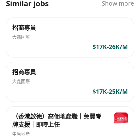
Similar jobs
Show more
1. 底薪港幣8,500元加無上限佣金，優渥的薪酬結構
業經理，憑業績就可以升職，唔靠論資排輩，有能
讓您輕鬆實現高薪目標。
力就可以帶自己團隊。 5. 完整員工福利：強積金、
醫療津貼、有薪年假、病假、婚假；員工置業、租
2. 強大的後勤支援及豐富的盤源資源，助力業務拓
招商專員
樓專屬優惠；定期團隊活動、精英出遊獎勵。 6. 地
展。
點優勢：工作地點位於南區，接觸優質豪宅客群，
大鑫國際
3. 提供免費考牌培訓，專業導師全程指導，幫助員
累積嘅人脈同經驗價值更高。 📌入職基本要求 ✅年
$17K-26K/M
工快速獲取地產經紀牌照。
滿18周歲，中五或以上學歷（內地职高、高中學歷
4. 公司獨家樓盤資源及網媒廣告推廣支持，有效提
可作咨詢） ✅無地產牌照唔緊要，入職後參加公司
升客源配對效率。
培訓考取即可；已有持牌營業員/代理牌照優先錄取
招商專員
5. 資深經理親自帶教，分享實戰經驗，加速新人成
✅性格主動樂於溝通，有目標感，肯吃苦，願意面
長與開單速度。
大鑫國際
對銷售挑戰 ✅會流利粵語，識基本普通話，能使用
$17K-25K/M
手機電腦做文書同溝通 ✅歡迎各行各業轉職人士、
應屆畢業生；有汽車、熟悉南區環境更加加分 無論
你想搵一份穩定全職，抑或想挑戰高薪豪宅市場，
（香港啟德）高佣地產職｜免費考
都歡迎過來傾，我哋唔畫大餅，用平台同制度幫你
牌支援｜即時上任
賺到實際回報。 招聘熱線 69084942胡生
中原地產