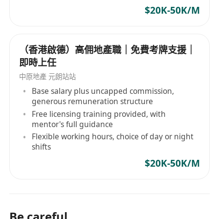
$20K-50K/M
（香港啟德）高佣地產職｜免費考牌支援｜
即時上任
中原地產 元朗站站
Base salary plus uncapped commission,
generous remuneration structure
Free licensing training provided, with
mentor's full guidance
Flexible working hours, choice of day or night
shifts
$20K-50K/M
Be careful