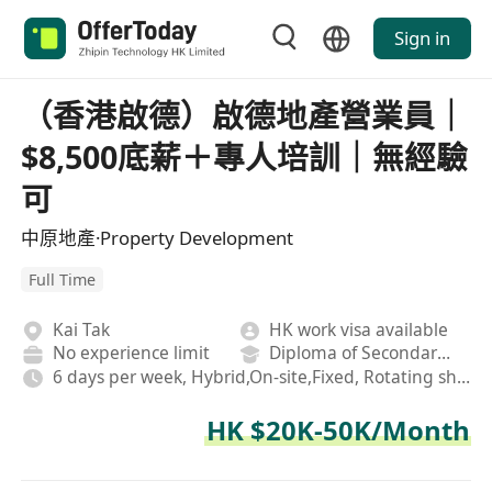
Sign in
（香港啟德）啟德地產營業員｜
$8,500底薪＋專人培訓｜無經驗
可
中原地產·Property Development
Full Time
Kai Tak
HK work visa available
No experience limit
Diploma of Secondary School
6 days per week, Hybrid,On-site,Fixed, Rotating shifts
HK $20K-50K/Month