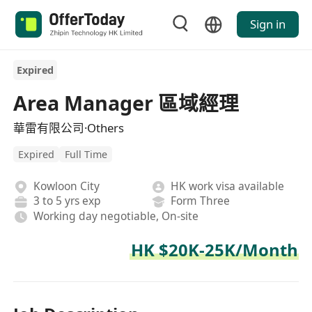
Sign in
Expired
Area Manager 區域經理
華雷有限公司·Others
Expired
Full Time
Kowloon City
HK work visa available
3 to 5 yrs exp
Form Three
Working day negotiable, On-site
HK $20K-25K/Month