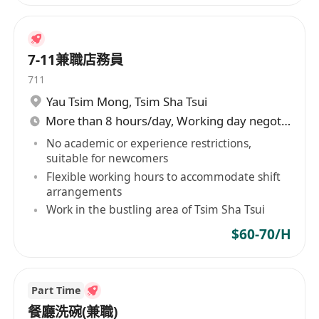
銀行假期
雙糧
醫療津貼
7-11兼職店務員
生日假
711
生日利是
Yau Tsim Mong
,
Tsim Sha Tsui
婚假
More than 8 hours/day, Working day negotiable
產假
恩恤假
No academic or experience restrictions,
suitable for newcomers
有意者請按申請，並需附詳細履歷、可上班日期及
Flexible working hours to accommodate shift
要求待遇，合資格者將安排面試。
arrangements
*本公司所收集的個人資料只用作招聘及僱用用途。
Work in the bustling area of Tsim Sha Tsui
We are an equal opportunity employer. All
$60-70/H
qualified candidates are welcome.
Part Time
餐廳洗碗(兼職)