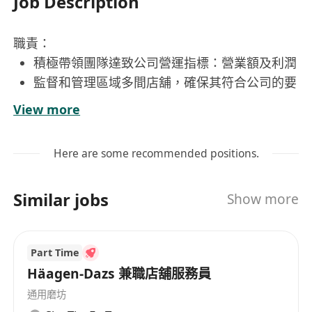
Job Description
職責：
積極帶領團隊達致公司營運指標：營業額及利潤
監督和管理區域多間店舖，確保其符合公司的要
求和標準。
View more
定期覆檢分店的服務丶食品丶環境質素，持續改
善和與時並進；
Here are some recommended positions.
監控各區域店舖使用費用預算，確保區域目標的
實現。
Similar jobs
Show more
定期訂定推廣活動，配合集團發展需求及發展方
向；
凝聚分店的團隊氣氛，激勵和培訓員工
Part Time
Häagen-Dazs 兼職店舖服務員
要求:
通用磨坊
中五或以上程度