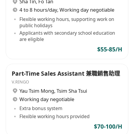
Sha Tin
,
Fo Tan
對餐飲業有熱誠；
4 to 8 hours/day, Working day negotiable
具 5 年或以上餐飲經驗，具有 2 年或以上營運
多間分店經驗；
Flexible working hours, supporting work on
public holidays
良好的粵語溝通能力，如具英語及國語溝通能力
Applicants with secondary school education
更佳；
are eligible
有良好溝通及協調能力，並經常抱持開放態度；
$55-85/H
需具領導才能及獨立處理能力；
能使用各類微軟辦公室軟件丶其他餐飲電子系統
及懂得操作外賣平台後台系統更佳；
Part-Time Sales Assistant 兼職銷售助理
具備有關食品安全及職安健證書更佳
V.RINGO
能即時上任更佳
Yau Tsim Mong
,
Tsim Sha Tsui
Working day negotiable
福利 :
Extra bonus system
5天工作
Flexible working hours provided
年假12天
$70-100/H
銷售獎金