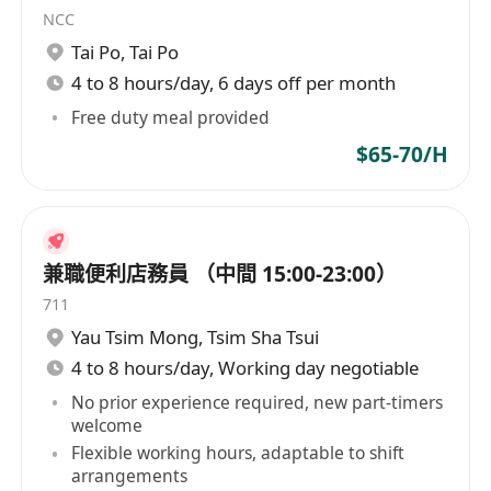
NCC
Tai Po
,
Tai Po
4 to 8 hours/day, 6 days off per month
Free duty meal provided
$65-70/H
兼職便利店務員 （中間 15:00-23:00）
711
Yau Tsim Mong
,
Tsim Sha Tsui
4 to 8 hours/day, Working day negotiable
No prior experience required, new part-timers
welcome
Flexible working hours, adaptable to shift
arrangements