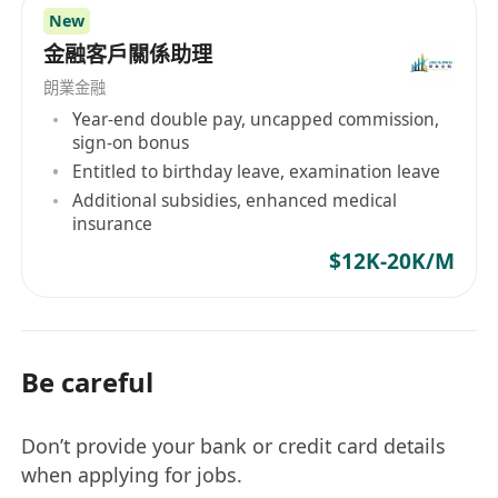
New
金融客戶關係助理
朗業金融
Year-end double pay, uncapped commission,
sign-on bonus
Entitled to birthday leave, examination leave
Additional subsidies, enhanced medical
insurance
$12K-20K/M
Be careful
Don’t provide your bank or credit card details
when applying for jobs.