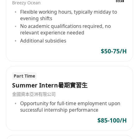
Breezy Ocean
2. 銀行假期，享有法定銀行假期休息安排。
Flexible working hours, typically midday to
3. 晉升機會，表現優秀者可獲得內部晉升空間。
evening shifts
4. 加值津貼，提供額外補貼支持員工職業發展。
No academic qualifications required, no
5. 週一至週五工作，享受週六固定公休的舒適工作
relevant experience needed
節奏
Additional subsidies
$50-75/H
Part Time
Summer Intern暑期實習生
金國資本亞洲有限公司
Opportunity for full-time employment upon
successful internship performance
$85-100/H