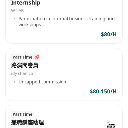
Internship
W-LAB
工作要求：
Participation in internal business training and
1. 持有中五學歷，具備2年以上金融、貸款或抵押相
workshops
關經驗者將優先考慮。
$80/H
2. 具備良好的溝通技巧與應變能力，能以積極主動
和真誠的態度服務客戶。
3. 熟悉基本電腦操作，包括中文輸入、MS Word及
Part Time
MS Excel等辦公軟件應用。
路演問卷員
4. 有電話行銷經驗者尤佳，能夠有效進行客戶開發
idy chan co
及關係維護。
Uncapped commission
5. 工作認真負責，注重細節，具備團隊合作精神及
$80-150/H
獨立處理問題的能力。
福利：
Part Time
1. 酌情花紅，根據個人表現及公司業績發放額外獎
兼職講座助理
金。