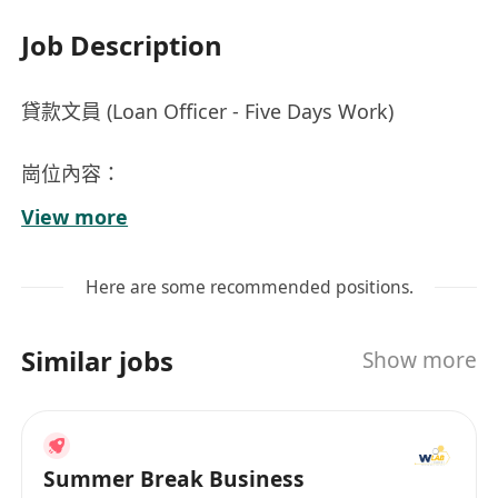
Job Description
貸款文員 (Loan Officer - Five Days Work)
崗位內容：
1. 負責處理客戶的貸款申請，包括資料收集、審核
View more
及提交相關文件。
2. 接待及解答客戶關於貸款產品的查詢，提供專業
Here are some recommended positions.
意見並協助解決問題。
3. 跟進貸款償還事宜，確保客戶按時還款並妥善管
Similar jobs
Show more
理賬戶記錄。
4. 維護公司貸款系統的數據準確性，定期更新客戶
信息和交易狀態。
5. 協助進行市場推廣活動，通過電話或面對面方式
Summer Break Business
接觸潛在客戶。