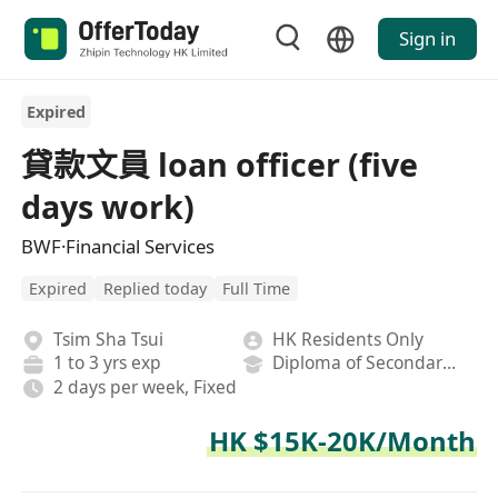
Sign in
Expired
貸款文員 loan officer (five
days work)
BWF·Financial Services
Expired
Replied today
Full Time
Tsim Sha Tsui
HK Residents Only
1 to 3 yrs exp
Diploma of Secondary School
2 days per week, Fixed
HK $15K-20K/Month