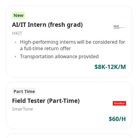
New
AI/IT Intern (fresh grad)
HKIT
High-performing interns will be considered for
a full-time return offer
Transportation allowance provided
$8K-12K/M
Part Time
Field Tester (Part-Time)
SmarTone
$60/H