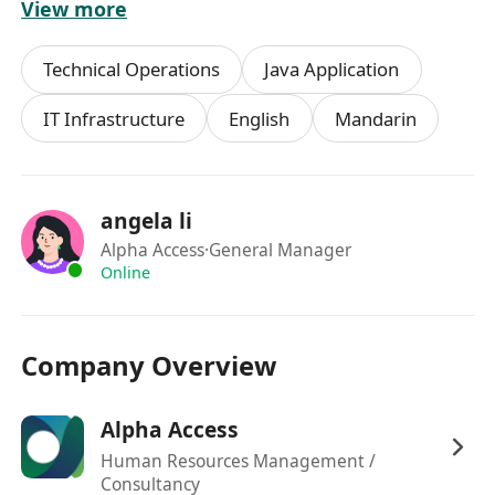
View more
体验充满热情。
--性能优化能力：熟悉优化应用速度和性能的技术。
Technical Operations
Java Application
--沟通能力优秀：具备出色的书面和口头沟通能力。
加分项：
IT Infrastructure
English
Mandarin
--熟悉票务系统、活动管理或类似领域。
--了解电商系统以及基于忠诚度/奖励的体系。
--有使用 REST 或 GraphQL API 进行后端集成的经
angela li
验。
Alpha Access
·General Manager
--熟悉设计系统和组件库的开发与使用。
Online
我们提供：
有竞争力的薪资和股权激励。
参与创新平台开发的机会，在区块链、AI 和娱乐交
Company Overview
汇的前沿领域工作。
灵活的工作时间和远程友好的文化。
Alpha Access
解决票务和粉丝互动真实问题的全球影响力。
Human Resources Management /
Consultancy