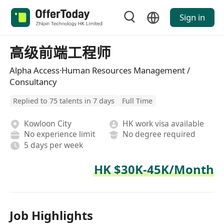
Sign in
高级前端工程师
Alpha Access·Human Resources Management /
Consultancy
Replied to 75 talents in 7 days
Full Time
Kowloon City
HK work visa available
No experience limit
No degree required
5 days per week
HK $30K-45K/Month
Job Highlights