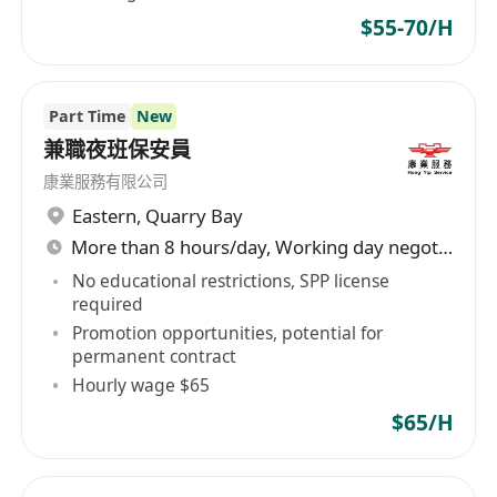
$55-70/H
Part Time
New
兼職夜班保安員
康業服務有限公司
Eastern
,
Quarry Bay
More than 8 hours/day, Working day negotiable
No educational restrictions, SPP license
required
Promotion opportunities, potential for
permanent contract
Hourly wage $65
$65/H