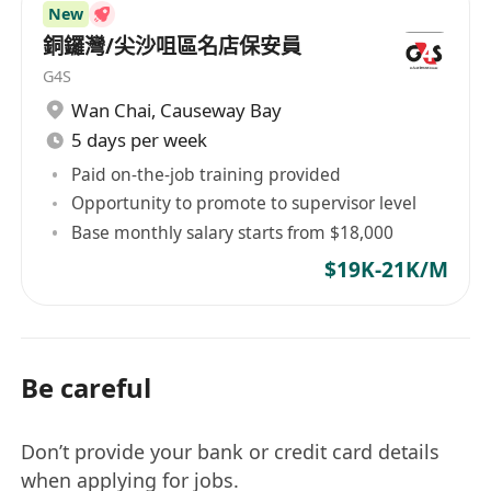
New
銅鑼灣/尖沙咀區名店保安員
G4S
Wan Chai
,
Causeway Bay
5 days per week
Paid on-the-job training provided
Opportunity to promote to supervisor level
Base monthly salary starts from $18,000
$19K-21K/M
Be careful
Don’t provide your bank or credit card details
when applying for jobs.