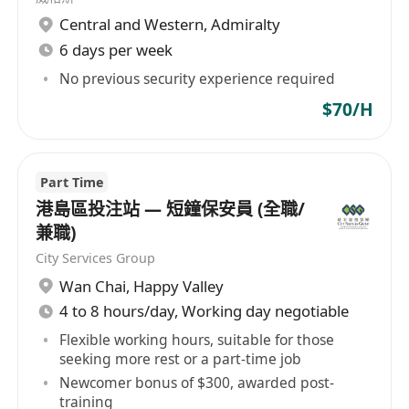
Central and Western
,
Admiralty
6 days per week
No previous security experience required
$70/H
Part Time
港島區投注站 — 短鐘保安員 (全職/
兼職)
City Services Group
Wan Chai
,
Happy Valley
4 to 8 hours/day, Working day negotiable
Flexible working hours, suitable for those
seeking more rest or a part-time job
Newcomer bonus of $300, awarded post-
training