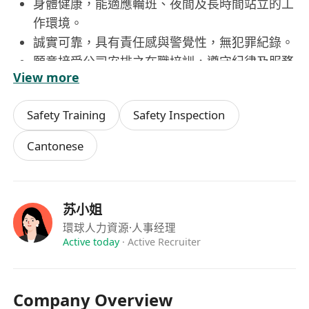
身體健康，能適應輪班、夜間及長時間站立的工
作環境。
誠實可靠，具有責任感與警覺性，無犯罪紀錄。
願意接受公司安排之在職培訓，遵守紀律及服務
View more
守則。
Safety Training
Safety Inspection
福利
提供具競爭力的月薪待遇，按時支付薪金。
Cantonese
享有法定有薪假期及年假，依合約條款執行休假
安排。
提供住宿或住宿津貼，減輕員工生活負擔。
苏小姐
公司為員工購買僱員補償保險及第三方責任保
環球人力資源
·人事经理
險。
Active today
·
Active Recruiter
表現優異者可獲績效獎金或續約優先考慮。
Company Overview