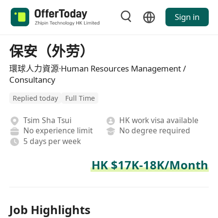
Sign in
保安（外劳）
環球人力資源·Human Resources Management /
Consultancy
Replied today
Full Time
Tsim Sha Tsui
HK work visa available
No experience limit
No degree required
5 days per week
HK $17K-18K/Month
Job Highlights