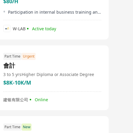
$80/H
Participation in internal business training and workshops
W-LAB
Active today
Part Time
Urgent
會計
3 to 5 yrs
Higher Diploma or Associate Degree
$8K-10K/M
建银有限公司
Online
Part Time
New