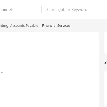
hannels
nting
,
Accounts Payable
|
Financial Services
S
ly