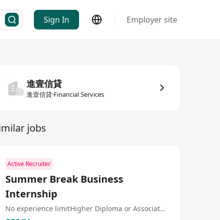
Sign In
Employer site
進壹信貸
進壹信貸·Financial Services
imilar jobs
Active Recruiter
Summer Break Business
Internship
No experience limit
Higher Diploma or Associate Degree