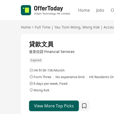
Home
Jobs
C
Home
>
Full Time
|
Yau Tsim Mong
,
Mong Kok
|
Accou
Full Time
貸款文員
進壹信貸·Financial Services
Expired
HK $13K-15K/Month
Form Three
No experience limit
HK Residents On
6 days per week, Fixed
Mong Kok
View More Top Picks