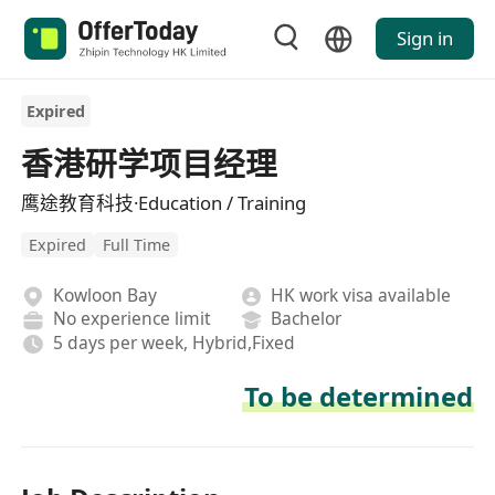
Sign in
Expired
香港研学项目经理
鹰途教育科技·Education / Training
Expired
Full Time
Kowloon Bay
HK work visa available
No experience limit
Bachelor
5 days per week, Hybrid,Fixed
To be determined