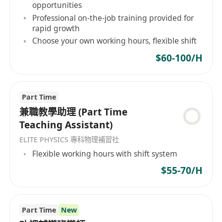
管理经验优先。
opportunities
2、具有较强的组织、计划、执行、监控、协调能
Professional on-the-job training provided for
rapid growth
力，能够同时处理多个任务，具备较强的抗压能
Choose your own working hours, flexible shift
力。
$60-100/H
3、思维逻辑严谨，具备较强的执行力、分析策划和
创新思维及问题解决能力。
4、形象气质佳，表达清晰，责任心强，具备较强的
Part Time
沟通能力和团队协作精神。
兼職教學助理 (Part Time
5、具有较好的销售技巧和谈判能力及客户维护意
Teaching Assistant)
识，能够有效推动项目成交。
ELITE PHYSICS 專科物理補習社
6、具备较强的数据分析和文案能力，熟练使用社交
Flexible working hours with shift system
媒体和互联网工具。
7、热爱教育事业，认可教育行业的价值，愿意长期
$55-70/H
投身教育事业。
8、能够适应快速变化的工作环境，具备较强的学习
能力。
Part Time
New