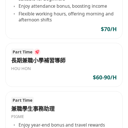
4、合作对接与谈判：负责与中学、大学、培训机
Enjoy attendance bonus, boosting income
构、研学基地等开展项目合作和谈判，与对接机构
Flexible working hours, offering morning and
部门建立良好高效的联络沟通机制，共同推进重难
afternoon shifts
点工作开展。充分理解并收集定位好相关部门（相
$70/H
关方）诉求，准确反馈给项目组团队。及时作好客
户响应工作，维护好客情关系，保证项目顺利实施
及验收；
Part Time
5、市场分析、推广及客户拓展维护：协助公司收集
長期兼職小學補習導師
并分析行业及市场情况，捕捉市场动机，定期向公
HOU HON
司汇总客户信息；负责策划并制定运营推广方案，
$60-90/H
协调品牌建设和市场推广，包括但不限于新媒体推
广、社群推广等。负责项目相关的关联合作伙伴拓
展维护、渠道拓展，寻求资源共享。
Part Time
任职要求：
兼職學生事務助理
1、统招本科及以上学历，具有香港留学经历或国内
PIGME
985院校、大型教育机构培训国际教育相关领域项目
Enjoy year-end bonus and travel rewards