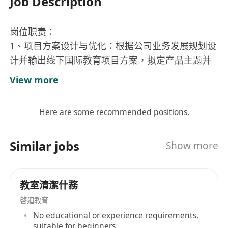
Job Description
岗位职责：
1、项目方案设计与优化：根据公司业务发展规划设
计并输出线下国际教育项目方案，拟定产品主题并
制定产品线发展策略。根据项目实施结果，不断优
View more
化研学产品体系及内容，形成项目手册(具体内容、
行程编排、执行标准版等)，并对具体产品可行性进
Here are some recommended positions.
行财务测算。
2、项目实施运营管理：负责研学项目全流程落地执
Similar jobs
Show more
行管理，含具体项目实施、完成项目活动相关的内
外联络协调、资源协调部署、成本控制、进度控制
等，确保项目顺利落地（包括与香港及海外名校教
教室清潔什務
授对接课程安排，协调境外地接等）。
啓廸教育
3、项目材料组织与销售支持：整理产品上架的素材
No educational or experience requirements,
资料，为市场营销提供销售支持。
suitable for beginners