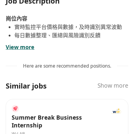
Job Description
崗位內容
實時監控平台價格與數據，及時識別異常波動
每日數據整理、匯總與風險識別反饋
按要求完成各類報告整理與上報
View more
協助完成上級安排的各項風控相關工作
Here are some recommended positions.
工作要求
對外匯/金融交易平台有基本認知
Similar jobs
Show more
具備數據敏感度、圖表觀察與基礎分析能力
熟練使用 Word、Excel 等辦公軟件
工作細心、責任心強、抗壓能力好
為人有禮、溝通正面、團隊協作佳、普通話流利
Summer Break Business
可儘快到崗，能保證長期穩定在職
Internship
接受輪班與夜班安排
W-LAB