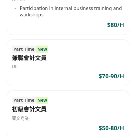
Participation in internal business training and
你将享有
workshops
• 具竞争力的薪酬待遇
$80/H
• 专业培训及发展机会
• 弹性工作安排及良好的工作生活平衡
Part Time
New
关于标准金控
兼職會計文員
• 标准金控是一家金融服务集团，业务涵盖证券经
UC
纪、资产管理、企业融资等领域。公司致力于为客
$70-90/H
户提供优质的金融解决方案，同时致力于员工建立
一个充满活力及发展潜能的工作环境。我们重视创
新精神及团队合作文化，希望你能加入我们，一同
Part Time
New
开创标准金控的辉煌未来。
初級會計文員
立即申请此诚徵职位！
智文商業
$50-80/H