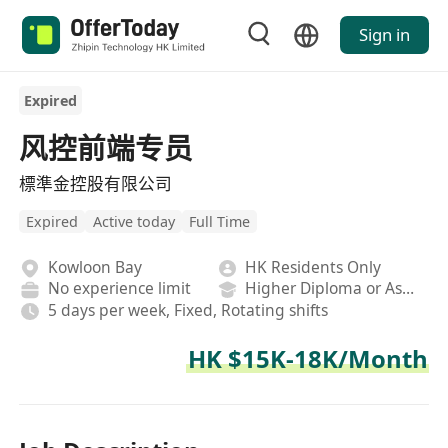
Sign in
Expired
风控前端专员
標準金控股有限公司
Expired
Active today
Full Time
Kowloon Bay
HK Residents Only
No experience limit
Higher Diploma or Associate Degree
5 days per week, Fixed, Rotating shifts
HK $15K-18K/Month