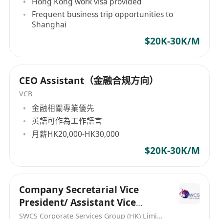
专业能力：熟悉香港金融行业监管政策（如
Hong Kong work visa provided
HKMA、SFC 相关规定），具备基础合规风险识
Frequent business trip opportunities to
Shanghai
别能力，能协助把控业务合规边界；​
$20K-30K/M
办公技能：熟练使用 Office 办公软件（Word、
Excel、PowerPoint、Outlook），擅长数据整
理与报告撰写，具备一定的 PPT 可视化设计能
CEO Assistant（金融合规方向）
力；​
VCB
综合素质：细致严谨、责任心强，具备极强的时
金融相關專業優先
间管理能力与多任务处理能力；保密意识极强，
英語可作為工作語言
能妥善处理涉密信息；沟通协调能力突出，可高
月薪HK20,000-HK30,000
效对接内外部 stakeholders。​
$20K-30K/M
三、薪酬福利​
月薪：HK​20,000–HK30,000（根据经验与能力面
议）；​
Company Secretarial Vice
四、应聘方式​
President/ Assistant Vice
简历投递：请将中英文简历发送至邮箱：
President/ Senior Manager
SWCS Corporate Services Group (HK) Limited