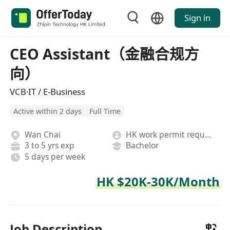
Sign in
CEO Assistant（金融合规方
向）
VCB·IT / E-Business
Active within 2 days
Full Time
Wan Chai
HK work permit required
3 to 5 yrs exp
Bachelor
5 days per week
HK $20K-30K/Month
Job Description