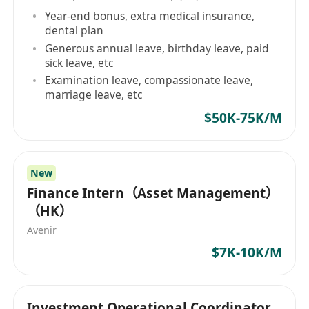
[**********]，邮件主题注明 “CEO Assistant -
Year-end bonus, extra medical insurance,
姓名 - 金融合规方向”；​
dental plan
面试流程：初面（HR + 合规部门）→ 复面
Generous annual leave, birthday leave, paid
（CEO）→ 背景调查 → 录用通知。​
sick leave, etc
备注​
Examination leave, compassionate leave,
marriage leave, etc
本岗位需以英文处理工作文件及沟通，金融专业
知识与合规意识为核心考核点；​
$50K-75K/M
候选人需提供过往金融相关工作案例或合规相关
项目经历证明（如参与的合规流程优化、金融文
New
件审核案例等）。​
Finance Intern（Asset Management）
（HK）
Avenir
$7K-10K/M
Investment Operational Coordinator