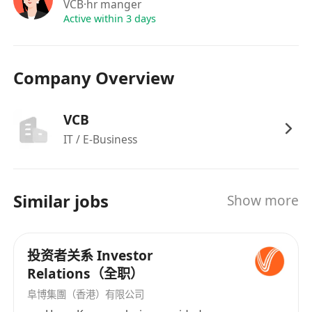
提案、演讲稿等），确保语言精准、专业；​
VCB
·hr manger
管理 CEO 核心办公文件（含涉密金融数据），
Active within 3 days
建立规范的归档体系，保障信息安全与查阅便捷
性。​
Company Overview
二、任职要求​
1.基本条件​
学历：本科及以上，
金融相关专业
（金融学、金
VCB
融工程、国际金融等），持有 CFA、FRM、香港
IT / E-Business
保险中介人牌照等金融相关资质者优先；​
工作经验：3-5 年金融行业相关工作经验（金融
机构、资管公司、投行等背景优先），有 CEO
Similar jobs
Show more
助理、高管秘书或合规相关岗位经验者加分。​
2.核心能力​
语言能力：
英语可作为工作语言
，听说读写流
投资者关系 Investor
Relations（全职）
利，能独立完成英文文件起草、商务谈判翻译及
跨文化沟通；​
阜博集團（香港）有限公司