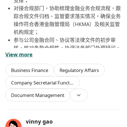
支撑；​
对接合规部门，协助梳理金融业务合规流程，跟
踪合规文件归档、监管要求落实情况，确保业务
操作符合香港金融管理局（HKMA）及相关监管
机构规定；​
参与公司金融合同、协议等法律文件的初步审
核，核对条款合规性，协调法务部门处理疑问。​
View more
跨部门与外部对接​
作为 CEO 与各部门（业务、风控、财务、合
Business Finance
Regulatory Affairs
规）的沟通桥梁，传达 CEO 指令，跟进任务执
行进度并反馈结果；​
Company Secretarial Functions
负责 CEO 对外商务对接（客户、合作伙伴、监
Document Management
管机构等），协助组织商务会议、洽谈及接待工
作，全程提供英文沟通支持。​
文件与信息管理​
起草、翻译 CEO 所需的英文商务文件（报告、
vinny gao