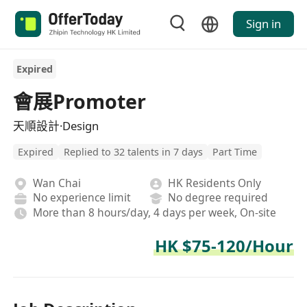
Sign in
Expired
會展Promoter
天順設計·Design
Expired
Replied to 32 talents in 7 days
Part Time
Wan Chai
HK Residents Only
No experience limit
No degree required
More than 8 hours/day, 4 days per week, On-site
HK $75-120/Hour