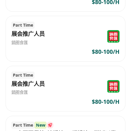
$80-100/H
引導來訪者參與互動活動（如登記抽獎、試用體
驗、問卷填寫等），並即時記錄相關數據
以流利粵語及基本英語與本地及海外訪客溝通，
Part Time
解答簡單查詢，維持友善熱誠之服務形象
展会推广人员
按時到崗、配合主管調配，於指定時段（6月25
日至28日，每日12:00起）全程駐守攤位，並於
鍋圈食匯
活動結束後協助收檔
$80-100/H
工作要求
持有香港永久性居民身份，可合法於香港從事兼
Part Time
職工作
展会推广人员
具備良好溝通表達能力，性格開朗主動，能適應
鍋圈食匯
高人流及快節奏的展覽環境
$80-100/H
儀容整潔，大方得體，主動積極，笑容可掬
毋須相關經驗或特定學歷，歡迎在學學生、自由
工作者及尋找彈性工時人士申請
Part Time
New