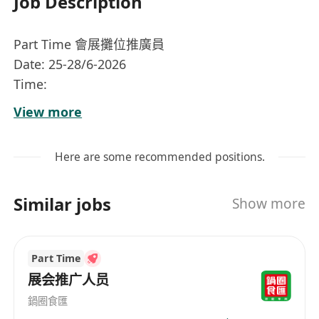
Job Description
Part Time 會展攤位推廣員
Date: 25-28/6-2026
Time:
25/6 Thu:12:00 to 21:00*
View more
26/6 Fri: 12:00 to 21:00
27/6 Sat: 12:00 to 21:00
Here are some recommended positions.
28/6 Sun:12:00 to 19:00
崗位內容
Similar jobs
Show more
準時，有責任感，服從參展商的指示
於灣仔會展中心攤位負責現場推廣工作，主動向
參觀人士介紹產品或服務特色，提升品牌曝光度
Part Time
與參與度
展会推广人员
協助佈置及整理攤位物料，包括海報、宣傳單
鍋圈食匯
張、贈品及展示道具，確保攤位整潔專業