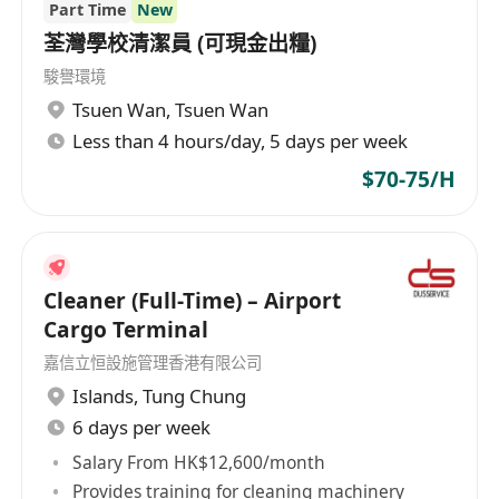
Part Time
New
荃灣學校清潔員 (可現金出糧)
駿譽環境
Tsuen Wan
,
Tsuen Wan
Less than 4 hours/day, 5 days per week
$70-75/H
Cleaner (Full-Time) – Airport
Cargo Terminal
嘉信立恒設施管理香港有限公司
Islands
,
Tung Chung
6 days per week
Salary From HK$12,600/month
Provides training for cleaning machinery