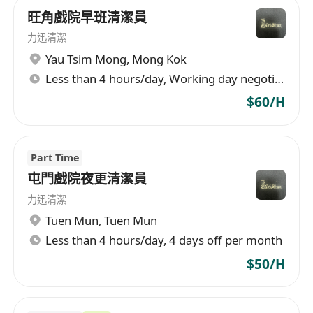
旺角戲院早班清潔員
力迅清潔
Yau Tsim Mong
,
Mong Kok
Less than 4 hours/day, Working day negotiable
$60/H
Part Time
屯門戲院夜更清潔員
力迅清潔
Tuen Mun
,
Tuen Mun
Less than 4 hours/day, 4 days off per month
$50/H