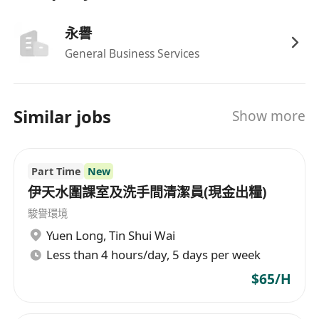
永譽
General Business Services
Similar jobs
Show more
Part Time
New
伊天水圍課室及洗手間清潔員(現金出糧)
駿譽環境
Yuen Long
,
Tin Shui Wai
Less than 4 hours/day, 5 days per week
$65/H