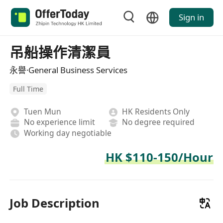
Sign in
吊船操作清潔員
永譽·General Business Services
Full Time
Tuen Mun
HK Residents Only
No experience limit
No degree required
Working day negotiable
HK $110-150/Hour
Job Description