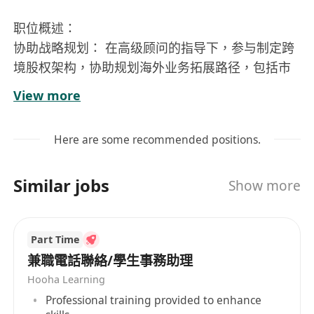
职位概述：
协助战略规划： 在高级顾问的指导下，参与制定跨
境股权架构，协助规划海外业务拓展路径，包括市
场调研、目标国家选择等。
View more
政策法规研究： 收集并整理目标国家或地区的政治
经济环境、外商投资法律法规、税收政策等信息，
Here are some recommended positions.
为团队提供决策支持。
投资方案支持： 协助制定详细的投资计划，包括土
Similar jobs
Show more
地购置、厂房建设、设备采购等环节，确保投资效
益最大化。
供应链优化辅助： 深入研究供应链上下游，提出优
Part Time
化建议和解决方案，提升业务效率和盈利能力；梳
兼職電話聯絡/學生事務助理
理客户国际贸易中的物流、资金流、票据流，优化
Hooha Learning
资金流动和税务成本；提供各国海关合规信息，优
Professional training provided to enhance
化通关流程，降低成本。