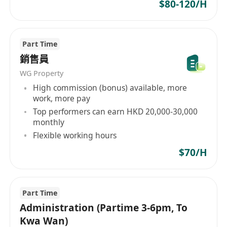
$80-120/H
Part Time
銷售員
WG Property
High commission (bonus) available, more
work, more pay
Top performers can earn HKD 20,000-30,000
monthly
Flexible working hours
$70/H
Part Time
Administration (Partime 3-6pm, To
Kwa Wan)