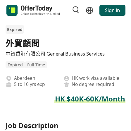
Sign in
Expired
外貿顧問
中智香港有限公司·General Business Services
Expired
Full Time
Aberdeen
HK work visa available
5 to 10 yrs exp
No degree required
HK $40K-60K/Month
Job Description