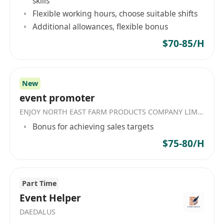
skills
融资方案协助： 根据企业需求，协助设计并执行企
Flexible working hours, choose suitable shifts
业融资、供应链融资等方案，拓宽融资渠道，降低
Additional allowances, flexible bonus
融资成本。
$70-85/H
项目统筹管理： 协助高级顾问协调企业内、外部机
构，包括律所、会计师事务所等中介机构，确保项
目顺利推进。
New
职位要求：
event promoter
1. 本科及以上学历，国际贸易、物流、英语等相关
ENJOY NORTH EAST FARM PRODUCTS COMPANY LIMITED
专业
Bonus for achieving sales targets
2. 具有5-10年跨国贸易协调经验
$75-80/H
3. 熟悉国际贸易流程，尤其是香港转口贸易
4. 具备良好的沟通和协调能力，责任心强，耐心细
致
Part Time
5. 熟练掌握普通话、粤语和英语
Event Helper
6. 能接受出差
DAEDALUS