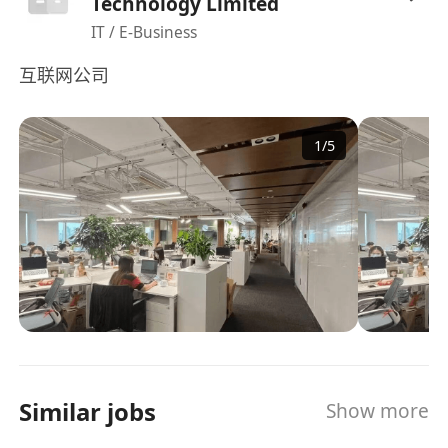
Technology Limited
IT / E-Business
互联网公司
1
/
5
Similar jobs
Show more