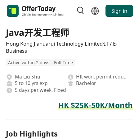
Sign in
Java开发工程师
Hong Kong Jiahuarui Technology Limited·IT / E-
Business
Active within 2 days
Full Time
Ma Liu Shui
HK work permit required
5 to 10 yrs exp
Bachelor
5 days per week, Fixed
HK $25K-50K/Month
Job Highlights