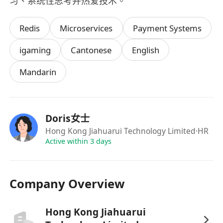
习、系统性思考并热爱技术。
Redis
Microservices
Payment Systems
igaming
Cantonese
English
Mandarin
Doris女士
Hong Kong Jiahuarui Technology Limited
·HR
Active within 3 days
Company Overview
Hong Kong Jiahuarui