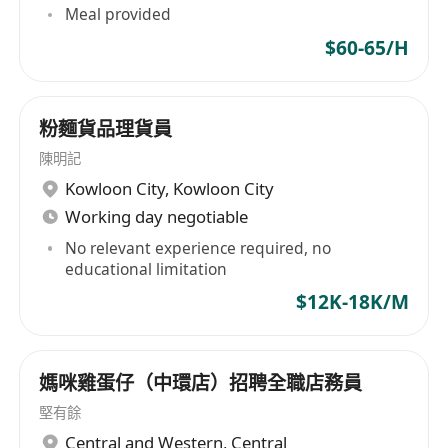
• 中五或以上程度
Meal provided
• 對銷售工作充滿熱情，具備強烈的服務意識與銷售
$60-65/H
動力
• 良好的溝通表達及人際交往能力，能與不同類型顧
客建立良好關係
粉麵貨品理貨員
• 能操流利廣東話， 略懂普通話及英語者優先考慮
陳明記
• 有銷售相關工作經驗者優先
Kowloon City
,
Kowloon City
查詢及申請辦法： 請 whatsapp******
Working day negotiable
(申請人提供之全部資料絕對保密及只作招聘之用)
No relevant experience required, no
educational limitation
$12K-18K/M
媽咪雞蛋仔（中環店）招聘全職店務員
堅有餘
Central and Western
,
Central