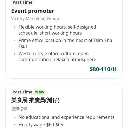
Part Time
雙糧, 額外銷售獎金, 特別津貼
Event promoter
推薦人獎金
Victory Marketing Group
全薪婚假, 進修假, 恩恤假
Flexible working hours, self-designed
醫療保險 ( 住院、西醫、中醫, 跌打針灸,物理治療)
schedule, short working hours
員工購物優惠
Prime office location in the heart of Tsim Sha
良好晉升制度
Tsui
完善職前及在職培訓
Western-style office culture, open
communication, relaxed atmosphere
職責：
• 熱情接待顧客，提供專業的穿搭建議
$80-110/H
• 滿足顧客購物需求，提升顧客滿意度
• 熟練產品知識，有效率完成銷售目標，達成並超越
績效指標
Part Time
New
• 確保店鋪陳列美觀、貨品充足、擺放有序，營造舒
美食展 推廣員(灣仔)
適購物環境
領鮮環球
• 積極參與店鋪促銷活動推廣，提升品牌影響力及店
No educational and experience requirements
舖銷售額 要求：
Hourly wage $60-$65