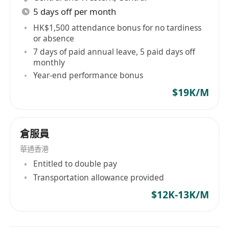
5 days off per month
HK$1,500 attendance bonus for no tardiness
or absence
7 days of paid annual leave, 5 paid days off
monthly
Year-end performance bonus
$19K/M
倉服員
華通香港
Entitled to double pay
Transportation allowance provided
$12K-13K/M