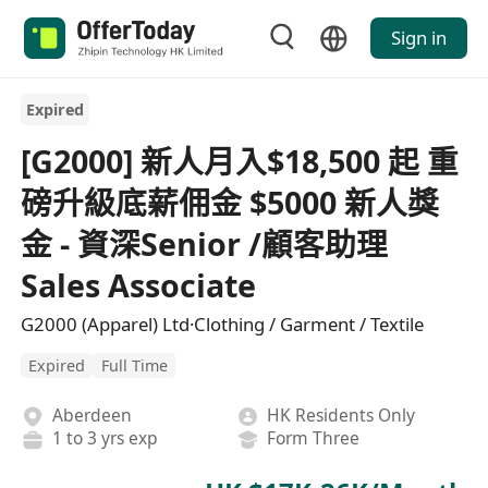
Sign in
Expired
[G2000] 新人月入$18,500 起 重
磅升級底薪佣金 $5000 新人獎
金 - 資深Senior /顧客助理
Sales Associate
G2000 (Apparel) Ltd·Clothing / Garment / Textile
Expired
Full Time
Aberdeen
HK Residents Only
1 to 3 yrs exp
Form Three