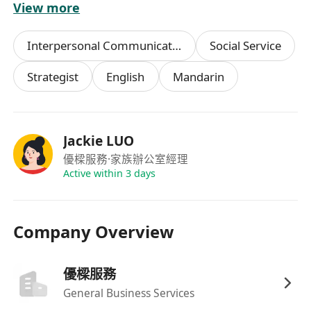
View more
升客戶體驗與滿意度。
主動維繫長期客戶關係，透過定期回訪、節日問
Interpersonal Communication
Social Service
候、成功案例分享等方式強化信任；鼓勵口碑轉
介，拓展潛在客源。
Strategist
English
Mandarin
參與教育展覽、校園講座、線上說明會等市場活
動，代表公司進行專業宣導；積極拓展與海外院
校、教育機構及國際合作夥伴之業務聯繫與資源
Jackie LUO
對接。
優樑服務
·家族辦公室經理
Active within 3 days
工作要求
具備本科或以上學歷，外語、國際關係、教育、
Company Overview
法律、公共政策等相關科系尤佳。
擁有1至3年留學顧問或移民顧問實務經驗，熟悉
優樑服務
香港之申請流程、簽證類型與審核重點。
General Business Services
具備扎實的教育與移民政策知識，能準確解讀香