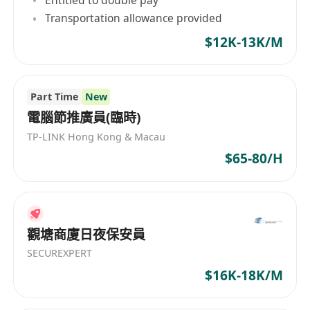
Entitled to double pay
福利
Transportation allowance provided
$12K-13K/M
薪資結構：底薪＋績效提成（依個人經驗、地區
及業績表現彈性調整）。
培訓機會：系統化內部培訓、政策更新研習、院
Part Time
New
校交流參訪等。
電腦節推廣員(臨時)
考察：參與教育機構實地考察行程。
TP-LINK Hong Kong & Macau
團隊獎金：依據部門整體達成狀況發放季度／年
$65-80/H
度團隊激勵獎金。
觀塘商廈日夜保安員
SECUREXPERT
$16K-18K/M