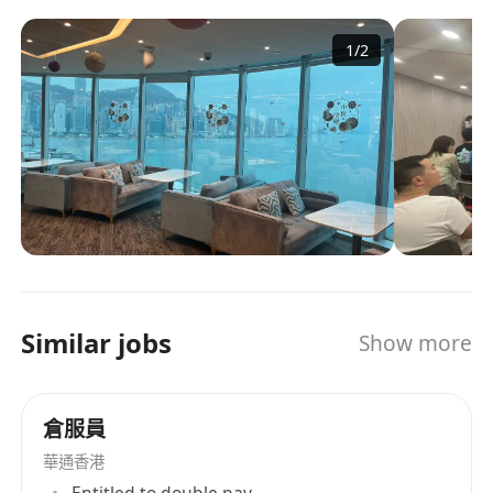
港學制架構、院校特色、專業優勢及移民途徑。
中英文表達流暢，具備專業文案撰寫能力，能獨
1
/
2
立完成申請文書潤飾與翻譯；擅長與多元背景客
戶及合作單位進行清晰、得體之溝通。
具備快速分析客戶條件、比對政策門檻、擬定個
性化策略之邏輯思維與判斷力。
高度重視細節，對申請文件之格式、內容、時效
與法規符合性具備嚴謹把關意識。
熟練操作Microsoft Office系列軟體（Word、
Excel、PowerPoint）。
責任感強、誠信穩健，能妥善處理客戶個人資料
Similar jobs
Show more
與敏感資訊；抗壓性佳，能於多任務並行與時效
壓力下保持高效輸出。
具備服務導向思維，耐心細緻，善於建立信任關
倉服員
係；有海外留學、工作或生活經驗者尤為加分。
華通香港