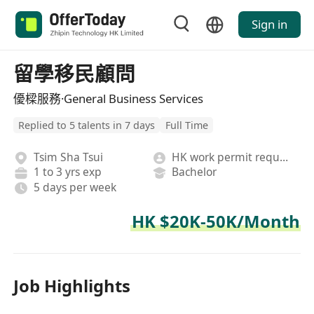
Sign in
留學移民顧問
優樑服務·General Business Services
Replied to 5 talents in 7 days
Full Time
Tsim Sha Tsui
HK work permit required
1 to 3 yrs exp
Bachelor
5 days per week
HK $20K-50K/Month
Job Highlights